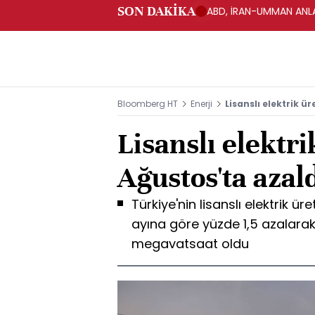
SON DAKİKA
ABD, İRAN-UMMAN ANLA
Bloomberg HT
Enerji
Lisanslı elektrik ü
Lisanslı elektri
Ağustos'ta azal
Türkiye'nin lisanslı elektrik ü
ayına göre yüzde 1,5 azalarak
megavatsaat oldu