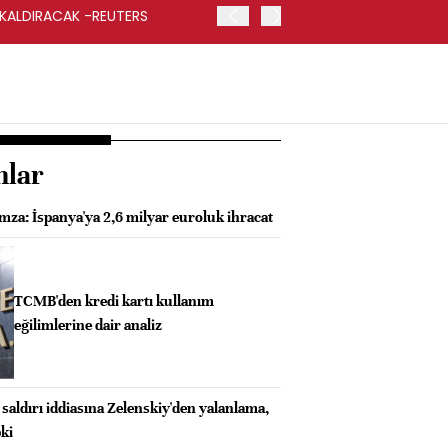
 KALDIRACAK -REUTERS
ABD DIŞİŞLERİ BAKANLIĞI
UYGULANACAK
nlar
mza: İspanya'ya 2,6 milyar euroluk ihracat
TCMB'den kredi kartı kullanım
eğilimlerine dair analiz
saldırı iddiasına Zelenskiy'den yalanlama,
ki