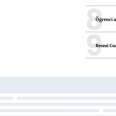
8
Öğrenci a
9
Resmi Ga