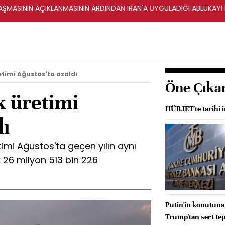
ŞMASININ AÇIKLANMASININ ARDINDAN İRAN'A UYGULADIĞI ABLUKAYI
retimi Ağustos'ta azaldı
Öne Çıka
k üretimi
HÜRJET'te tarihi i
dı
retimi Ağustos'ta geçen yılın aynı
 26 milyon 513 bin 226
Putin'in konutuna 
Trump'tan sert tep