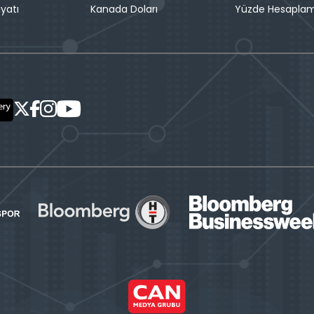
iyatı
Kanada Doları
Yüzde Hesapla