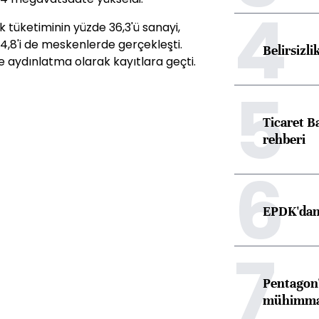
4
 tüketiminin yüzde 36,3'ü sanayi,
4,8'i de meskenlerde gerçekleşti.
Belirsizli
e aydınlatma olarak kayıtlara geçti.
5
Ticaret B
rehberi
6
EPDK'dan 
7
Pentagon'
mühimmat 