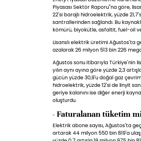
Piyasası Sektör Raporu"na göre, lisan
22'si barajlı hidroelektrik, yüzde 21,7
santrallerinden sağlandı. Bu kaynaklar
kömürü, biyokütle, asfaltit, fuel-oil ve
Lisanslı elektrik üretimi Ağustos'ta g
azalarak 26 milyon 513 bin 226 mega
Ağustos sonu itibarıyla Türkiye'nin li
yılın aynı ayına göre yüzde 2,3 artış
gücün yüzde 30,9'u doğal gaz çevrim s
hidroelektrik, yüzde 12'si de linyit s
geriye kalanını ise diğer enerji kayn
oluşturdu.
- Faturalanan tüketim m
Elektrik abone sayısı, Ağustos'ta ge
artarak 44 milyon 550 bin 819'a ulaş
yüzde 0,7 artışla 19 milyon 975 bin 