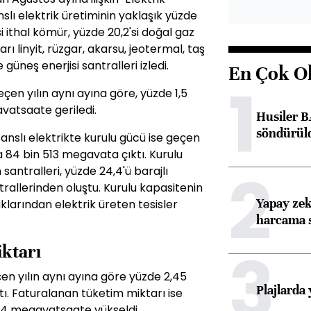
slı elektrik üretiminin yaklaşık yüzde
'si ithal kömür, yüzde 20,2'si doğal gaz
ı linyit, rüzgar, akarsu, jeotermal, taş
 güneş enerjisi santralleri izledi.
En Çok O
1
eçen yılın aynı ayına göre, yüzde 1,5
vatsaate geriledi.
Husiler B
söndürül
sanslı elektrikte kurulu gücü ise geçen
la 84 bin 513 megavata çıktı. Kurulu
2
antralleri, yüzde 24,4'ü barajlı
antrallerinden oluştu. Kurulu kapasitenin
Yapay zek
aklarından elektrik üreten tesisler
harcama 
3
iktarı
çen yılın aynı ayına göre yüzde 2,45
Plajlarda
tı. Faturalanan tüketim miktarı ise
814 megavatsaate yükseldi.