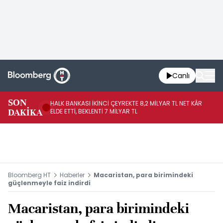
Canlı
SON
HALK BANKASI İKİNCİ ÇEYREKTE 8,2 MİLYAR TL NET KÂR
İŞ
DAKİKA
ELDE ETTİ, BEKLENTİ 7 MİLYAR TL
MÜ
Bloomberg HT
Haberler
Macaristan, para birimindeki
güçlenmeyle faiz indirdi
Macaristan, para birimindeki