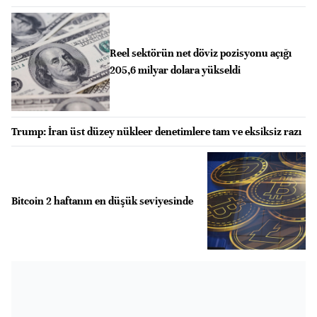
Reel sektörün net döviz pozisyonu açığı
205,6 milyar dolara yükseldi
Trump: İran üst düzey nükleer denetimlere tam ve eksiksiz razı
Bitcoin 2 haftanın en düşük seviyesinde