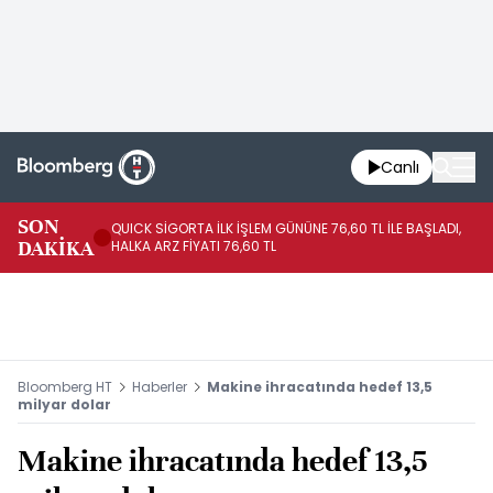
Canlı
SON
QUICK SİGORTA İLK İŞLEM GÜNÜNE 76,60 TL İLE BAŞLADI,
BI
DAKİKA
HALKA ARZ FİYATI 76,60 TL
PU
Bloomberg HT
Haberler
Makine ihracatında hedef 13,5
milyar dolar
Makine ihracatında hedef 13,5