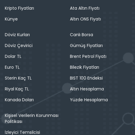
Kripto Fiyatları
Ata Altın Fiyatı
Künye
Altın ONS Fiyatı
Döviz Kurları
Canlı Borsa
Döviz Çevirici
Gümüş Fiyatları
Dolar TL
Brent Petrol Fiyatı
Euro TL
Bilezik Fiyatları
Sterin Kaç TL
BIST 100 Endeksi
Riyal Kaç TL
Altın Hesaplama
Kanada Doları
Yüzde Hesaplama
Kişisel Verilerin Korunması
Politikası
İzleyici Temsilcisi