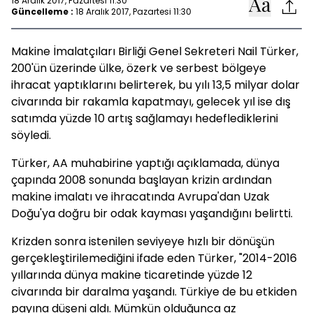
18 Aralık 2017, Pazartesi 11:30
Güncelleme :
18 Aralık 2017, Pazartesi 11:30
Makine İmalatçıları Birliği Genel Sekreteri Nail Türker,
200'ün üzerinde ülke, özerk ve serbest bölgeye
ihracat yaptıklarını belirterek, bu yılı 13,5 milyar dolar
civarında bir rakamla kapatmayı, gelecek yıl ise dış
satımda yüzde 10 artış sağlamayı hedeflediklerini
söyledi.
Türker, AA muhabirine yaptığı açıklamada, dünya
çapında 2008 sonunda başlayan krizin ardından
makine imalatı ve ihracatında Avrupa'dan Uzak
Doğu'ya doğru bir odak kayması yaşandığını belirtti.
Krizden sonra istenilen seviyeye hızlı bir dönüşün
gerçekleştirilemediğini ifade eden Türker, "2014-2016
yıllarında dünya makine ticaretinde yüzde 12
civarında bir daralma yaşandı. Türkiye de bu etkiden
payına düşeni aldı. Mümkün olduğunca az