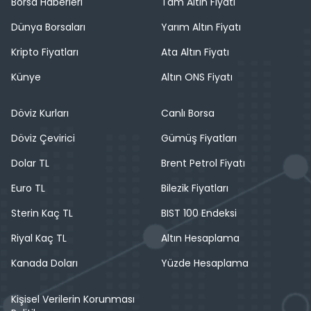
Borsa Haberleri
Tam Altın Fiyatı
Dünya Borsaları
Yarım Altın Fiyatı
Kripto Fiyatları
Ata Altın Fiyatı
Künye
Altın ONS Fiyatı
Döviz Kurları
Canlı Borsa
Döviz Çevirici
Gümüş Fiyatları
Dolar TL
Brent Petrol Fiyatı
Euro TL
Bilezik Fiyatları
Sterin Kaç TL
BIST 100 Endeksi
Riyal Kaç TL
Altın Hesaplama
Kanada Doları
Yüzde Hesaplama
Kişisel Verilerin Korunması