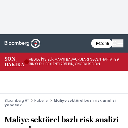
Canlı
SON
ABD'DE İŞSİZLİK MAAŞI BAŞVURULARI GEÇEN HAFTA 199
FE
DAKİKA
BİN OLDU; BEKLENTİ 205 BİN, ÖNCEKİ 198 BİN
İL
Bloomberg HT
Haberler
Maliye sektörel bazlı risk analizi
yapacak
Maliye sektörel bazlı risk analizi