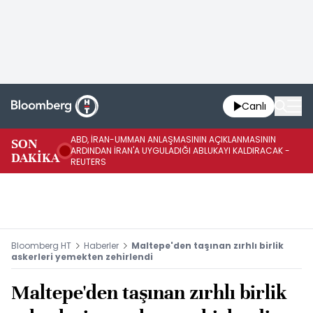
Canlı
ABD, İRAN-UMMAN ANLAŞMASININ AÇIKLANMASININ
AB
SON
ARDINDAN İRAN'A UYGULADIĞI ABLUKAYI KALDIRACAK -
GE
DAKİKA
REUTERS
UY
Bloomberg HT
Haberler
Maltepe'den taşınan zırhlı birlik
askerleri yemekten zehirlendi
Maltepe'den taşınan zırhlı birlik