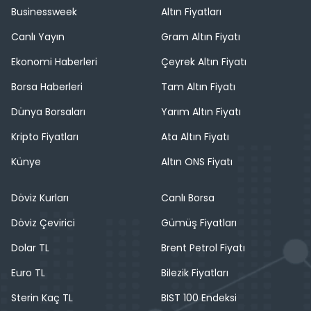
Businessweek
Altın Fiyatları
Canlı Yayın
Gram Altın Fiyatı
Ekonomi Haberleri
Çeyrek Altın Fiyatı
Borsa Haberleri
Tam Altın Fiyatı
Dünya Borsaları
Yarım Altın Fiyatı
Kripto Fiyatları
Ata Altın Fiyatı
Künye
Altın ONS Fiyatı
Döviz Kurları
Canlı Borsa
Döviz Çevirici
Gümüş Fiyatları
Dolar TL
Brent Petrol Fiyatı
Euro TL
Bilezik Fiyatları
Sterin Kaç TL
BIST 100 Endeksi