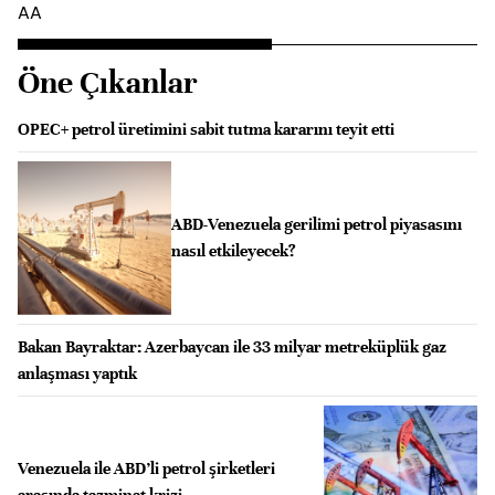
AA
Öne Çıkanlar
OPEC+ petrol üretimini sabit tutma kararını teyit etti
ABD-Venezuela gerilimi petrol piyasasını
nasıl etkileyecek?
Bakan Bayraktar: Azerbaycan ile 33 milyar metreküplük gaz
anlaşması yaptık
Venezuela ile ABD’li petrol şirketleri
arasında tazminat krizi