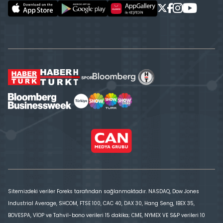
Sitemizdeki veriler Foreks tarafından sağlanmaktadır. NASDAQ, Dow Jones
Industrial Average, SHCOM, FTSE 100, CAC 40, DAX 30, Hang Seng, IBEX 35,
BOVESPA, VİOP ve Tahvil-bono verileri 15 dakika; CME, NYMEX VE S&P verileri 10