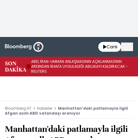
Canlı
ABD, İRAN-UMMAN ANLAŞMASININ AÇIKLANMASININ
AB
SON
ARDINDAN İRAN'A UYGULADIĞI ABLUKAYI KALDIRACAK -
GE
DAKİKA
REUTERS
UY
Bloomberg HT
Haberler
Manhattan'daki patlamayla ilgili
Afgan asıllı ABD vatandaşı aranıyor
Manhattan'daki patlamayla ilgili