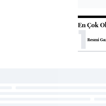
En Çok O
1
Resmi Ga