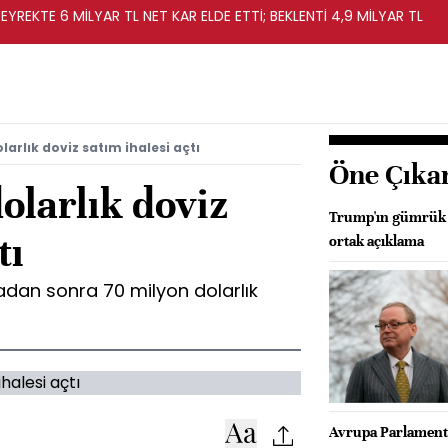
EYREKTE 6 MİLYAR TL NET KAR ELDE ETTİ; BEKLENTİ 4,9 MİLYAR TL
arlık doviz satım ihalesi açtı
Öne Çıka
olarlık doviz
Trump'ın gümrük v
tı
ortak açıklama
adan sonra 70 milyon dolarlık
Avrupa Parlament