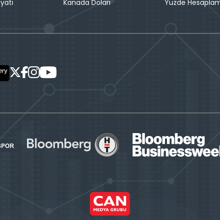
iyatı
Kanada Doları
Yüzde Hesapla