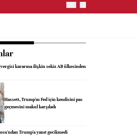
ABD HAZİNE BAKANLIĞI'NIN
nlar
ergisi kararına ilişkin sekiz AB ülkesinden
Hassett, Trump'ın Fed için kendisini pas
geçmesini makul karşıladı
osu'ndan Trump'a yanıt gecikmedi