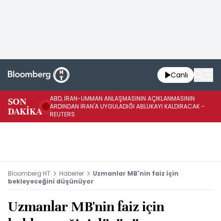
Canlı
ABD, İRAN-UMMAN ANLAŞMASININ AÇIKLANMASININ
AB
SON
ARDINDAN İRAN'A UYGULADIĞI ABLUKAYI KALDIRACAK -
GE
DAKİKA
REUTERS
UY
Bloomberg HT
Haberler
Uzmanlar MB'nin faiz için
bekleyeceğini düşünüyor
Uzmanlar MB'nin faiz için