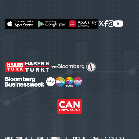
Sitemizdeki veriler Foreks tarafından sağlanmaktadır. NASDAQ, Dow Jones