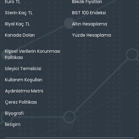
Euro TL
Bilezik Fiyatları
Sterin Kaç TL
BIST 100 Endeksi
Riyal Kaç TL
Altın Hesaplama
Kanada Doları
Yüzde Hesaplama
Kişisel Verilerin Korunması
Politikası
İzleyici Temsilcisi
Kullanım Koşulları
Aydınlatma Metni
Çerez Politikası
Biyografi
İletişim