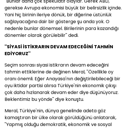
''Bunlar daha çok spekülatif olaylar. Gerek ABD,
gerekse Avrupa ekonomisi büyük bir belirsizlik içinde.
Yani hiç birinin ileriye dönük, bir diğerine üstünlük
sağlayacağına dair bir gösterge şu anda yok. O
nedenle bunlar dönemsel. Birilerinin para kazandığı
dönemler olarak görülebilir'' dedi.
''SİYASİ İSTİKRARIN DEVAM EDECEĞİNİ TAHMİN
EDİYORUZ''
Seçim sonrası siyasi istikrarın devam edeceğini
tahmin ettiklerine de değinen Meral, ''Özellikle oy
oranı önemli. Eğer Anayasa'nın değiştirilebileceği bir
oyu iktidar partisi alırsa Türkiye'nin ekonomik çıkışı
çok daha hızlanarak devam eder diye düşünüyoruz.
Beklentimiz bu yönde'' diye konuştu.
Meral, Türkiye'nin, dünya genelinde adeta göz
kamaştıran bir ülke olarak görüldüğünü anlatarak,
''Yapmış olduğu demokratik, ekonomik ve sosyal