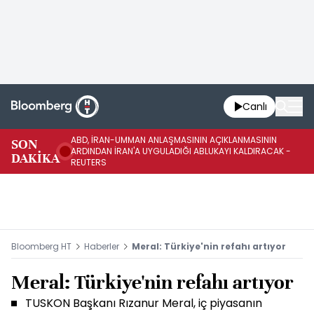
Canlı
ABD, İRAN-UMMAN ANLAŞMASININ AÇIKLANMASININ
AB
SON
ARDINDAN İRAN'A UYGULADIĞI ABLUKAYI KALDIRACAK -
GE
DAKİKA
REUTERS
UY
Bloomberg HT
Haberler
Meral: Türkiye'nin refahı artıyor
Meral: Türkiye'nin refahı artıyor
TUSKON Başkanı Rızanur Meral, iç piyasanın