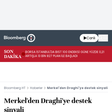
Canlı
SON
BORSA İSTANBUL'DA BIST 100 ENDEKSİ GÜNE YÜZDE 0,21
GÜ
DAKİKA
ARTIŞLA 13 BİN 827 PUAN İLE BAŞLADI
TA
Bloomberg HT
Haberler
Merkel'den Draghi'ye destek sinyali
Merkel'den Draghi'ye destek
sinyali