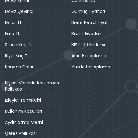
Döviz Kurları
Canlı Borsa
Döviz Çevirici
Gümüş Fiyatları
Dolar TL
Brent Petrol Fiyatı
Euro TL
Bilezik Fiyatları
Sterin Kaç TL
BIST 100 Endeksi
Riyal Kaç TL
Altın Hesaplama
Kanada Doları
Yüzde Hesaplama
Kişisel Verilerin Korunması
Politikası
İzleyici Temsilcisi
Kullanım Koşulları
Aydınlatma Metni
Çerez Politikası