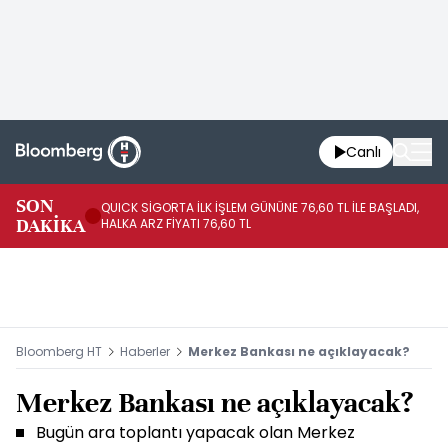
Canlı
SON
QUICK SİGORTA İLK İŞLEM GÜNÜNE 76,60 TL İLE BAŞLADI,
BI
DAKİKA
HALKA ARZ FİYATI 76,60 TL
PU
Bloomberg HT
Haberler
Merkez Bankası ne açıklayacak?
Merkez Bankası ne açıklayacak?
Bugün ara toplantı yapacak olan Merkez