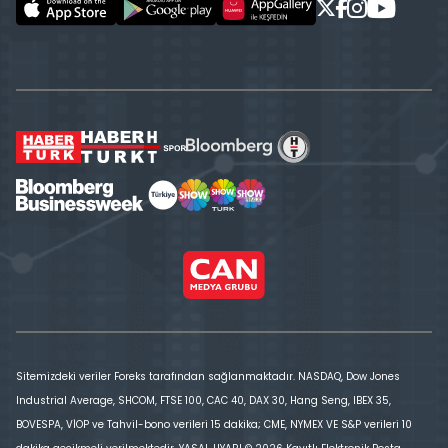
Sitemizdeki veriler Foreks tarafından sağlanmaktadır. NASDAQ, Dow Jones
Industrial Average, SHCOM, FTSE 100, CAC 40, DAX 30, Hang Seng, IBEX 35,
BOVESPA, VİOP ve Tahvil-bono verileri 15 dakika; CME, NYMEX VE S&P verileri 10