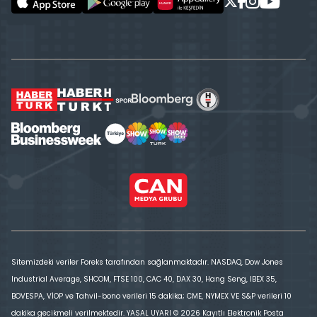
Sitemizdeki veriler Foreks tarafından sağlanmaktadır. NASDAQ, Dow Jones
Industrial Average, SHCOM, FTSE 100, CAC 40, DAX 30, Hang Seng, IBEX 35,
BOVESPA, VİOP ve Tahvil-bono verileri 15 dakika; CME, NYMEX VE S&P verileri 10
dakika gecikmeli verilmektedir. YASAL UYARI © 2026 Kayıtlı Elektronik Posta