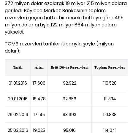
372 milyon dolar azalarak 19 milyar 215 milyon dolara
geriledi. Böylece Merkez Bankasının toplam
rezervleri geçen hafta, bir önceki haftaya göre 495
milyon dolar artışla 122 milyar 864 milyon dolara
yükseldi.
TCMB rezervleri tarihler itibarıyla şöyle (milyon
dolar):
Tarih
Altın
Brüt Döviz Rezervleri
Toplam Rezervler
01.01.2016
17.606
92.922
110.528
29.01.2016
18.478
92.856
111.334
26.02.2016
17.145
93.693
110.838
25.03.2016
19.025
95.016
114.041