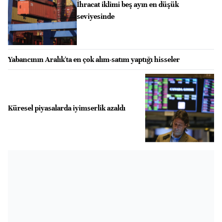
İhracat iklimi beş ayın en düşük
seviyesinde
Yabancının Aralık'ta en çok alım-satım yaptığı hisseler
Küresel piyasalarda iyimserlik azaldı