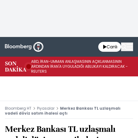
Canlı
ABD, İRAN-UMMAN ANLAŞMASININ AÇIKLANMASININ
AB
SON
ARDINDAN İRAN'A UYGULADIĞI ABLUKAYI KALDIRACAK -
GE
DAKİKA
REUTERS
UY
Bloomberg HT
Piyasalar
Merkez Bankası TL uzlaşmalı
vadeli döviz satım ihalesi açtı
Merkez Bankası TL uzlaşmalı