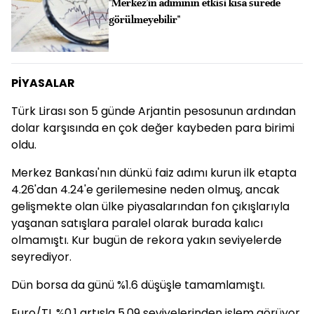
"Merkez'in adımının etkisi kısa sürede
görülmeyebilir"
PİYASALAR
Türk Lirası son 5 günde Arjantin pesosunun ardından
dolar karşısında en çok değer kaybeden para birimi
oldu.
Merkez Bankası'nın dünkü faiz adımı kurun ilk etapta
4.26'dan 4.24'e gerilemesine neden olmuş, ancak
gelişmekte olan ülke piyasalarından fon çıkışlarıyla
yaşanan satışlara paralel olarak burada kalıcı
olmamıştı. Kur bugün de rekora yakın seviyelerde
seyrediyor.
Dün borsa da günü %1.6 düşüşle tamamlamıştı.
Euro/TL %0.1 artışla 5.09 seviyelerinden işlem görüyor.