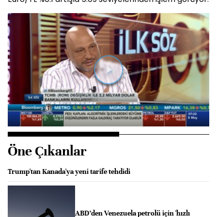
Videoyu
Oynat
Öne Çıkanlar
Trump'tan Kanada'ya yeni tarife tehdidi
ABD’den Venezuela petrolü için 'hızlı