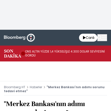
Canlı
SK
SON
ONS ALTIN YÜZDE 1,4 YÜKSELİŞLE 4.300 DOLAR SEVİYESİNİ
GE
DAKİKA
GÖRDÜ
DO
Bloomberg HT
Haberler
"Merkez Bankası'nın adımı sorunu
tedavi etmez"
"Merkez Bankası'nın adımı