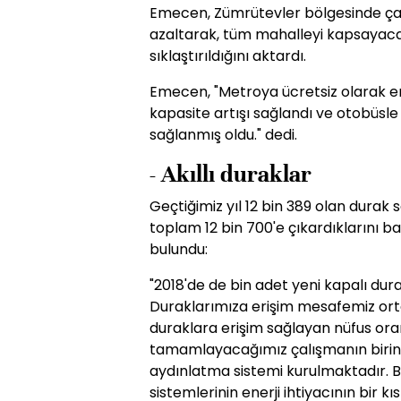
Emecen, Zümrütevler bölgesinde çalı
azaltarak, tüm mahalleyi kapsayacak 
sıklaştırıldığını aktardı.
Emecen, "Metroya ücretsiz olarak ent
kapasite artışı sağlandı ve otobüsle
sağlanmış oldu." dedi.
- Akıllı duraklar
Geçtiğimiz yıl 12 bin 389 olan durak s
toplam 12 bin 700'e çıkardıklarını
bulundu:
"2018'de de bin adet yeni kapalı d
Duraklarımıza erişim mesafemiz o
duraklara erişim sağlayan nüfus ora
tamamlayacağımız çalışmanın birinci
aydınlatma sistemi kurulmaktadır. 
sistemlerinin enerji ihtiyacının bir k