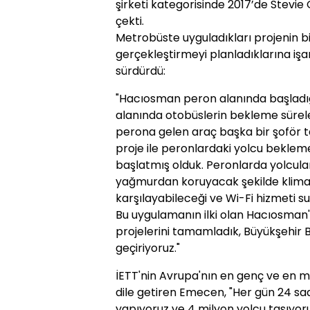
şirketi kategorisinde 2017’de Stevi
çekti.
Metrobüste uyguladıkları projenin bi
gerçekleştirmeyi planladıklarına işa
sürdürdü:
"Hacıosman peron alanında başladığ
alanında otobüslerin bekleme sürele
perona gelen araç başka bir şoför ta
proje ile peronlardaki yolcu beklem
başlatmış olduk. Peronlarda yolcular
yağmurdan koruyacak şekilde klimalı,
karşılayabileceği ve Wi-Fi hizmeti s
Bu uygulamanın ilki olan Hacıosman'
projelerini tamamladık, Büyükşehir B
geçiriyoruz."
İETT'nin Avrupa'nın en genç ve en 
dile getiren Emecen, "Her gün 24 sa
yapıyoruz ve 4 milyon yolcu taşıyoruz.