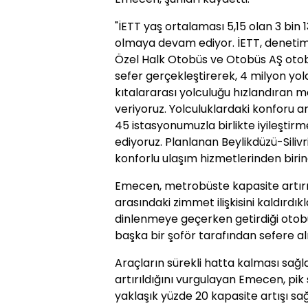
"İETT yaş ortalaması 5,15 olan 3 bin 
olmaya devam ediyor. İETT, deneti
Özel Halk Otobüs ve Otobüs AŞ otobüs
sefer gerçekleştirerek, 4 milyon yol
kıtalararası yolculuğu hızlandıran 
veriyoruz. Yolculuklardaki konforu a
45 istasyonumuzla birlikte iyileşti
ediyoruz. Planlanan Beylikdüzü-Silivri
konforlu ulaşım hizmetlerinden biri
Emecen, metrobüste kapasite artırım
arasındaki zimmet ilişkisini kaldırdık
dinlenmeye geçerken getirdiği oto
başka bir şoför tarafından sefere alı
Araçların sürekli hatta kalması sağla
artırıldığını vurgulayan Emecen, pik s
yaklaşık yüzde 20 kapasite artışı sağ