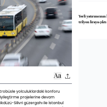
Yerli yatırımcının 
trilyon liraya çıktı
robüsle yolculuklardaki konforu
 iyileştirme projelerine devam
ikdüzü-Silivri güzergahı ile İstanbul