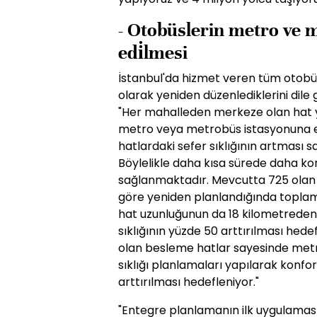
- Otobüslerin metro ve m
edi̇lmesi
İstanbul'da hizmet veren tüm otobü
olarak yeniden düzenlediklerini dile
"Her mahalleden merkeze olan hat y
metro veya metrobüs istasyonuna e
hatlardaki sefer sıklığının artması s
Böylelikle daha kısa sürede daha kon
sağlanmaktadır. Mevcutta 725 olan
göre yeniden planlandığında toplam
hat uzunluğunun da 18 kilometreden 
sıklığının yüzde 50 arttırılması hede
olan besleme hatlar sayesinde metre
sıklığı planlamaları yapılarak konfo
arttırılması hedefleniyor."
"Entegre planlamanın ilk uygulaması