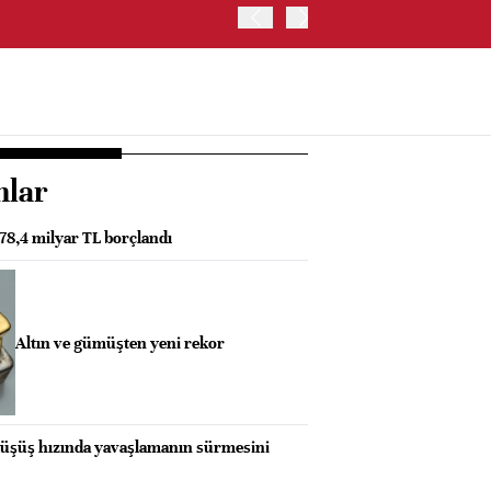
OYAK ÇİMENTO İKİNCİ ÇEY
nlar
e 78,4 milyar TL borçlandı
Altın ve gümüşten yeni rekor
düşüş hızında yavaşlamanın sürmesini