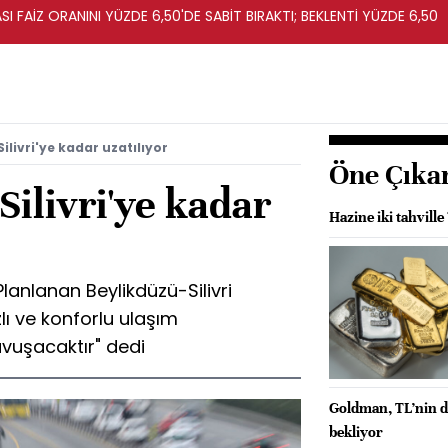
I FAİZ ORANINI YÜZDE 6,50'DE SABİT BIRAKTI; BEKLENTİ YÜZDE 6,50
ilivri'ye kadar uzatılıyor
Öne Çıka
Silivri'ye kadar
Hazine iki tahvill
anlanan Beylikdüzü-Silivri
zlı ve konforlu ulaşım
avuşacaktır" dedi
Goldman, TL’nin 
bekliyor