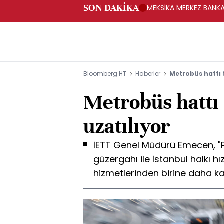
SON DAKİKA
MEKSİKA MERKEZ BANKAS
Bloomberg HT
Haberler
Metrobüs hattı S
Metrobüs hattı 
uzatılıyor
İETT Genel Müdürü Emecen, "Pl
güzergahı ile İstanbul halkı hı
hizmetlerinden birine daha k