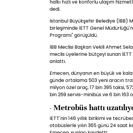
halkı hızlı ve konforlu ulaşım hizmet
dedi.
İstanbul Büyükşehir Belediye (İBB) Me
birleşiminde İETT Genel Müdürlüğü'n
Programı" görüşüldü.
İBB Meclisi Başkan Vekili Ahmet Sela
meclis üyelerine bütçeyi sunan İETT
anlattı.
Emecen, dünyanın en büyük ve kalaba
günde ortalama 503 yeni aracın trafi
milyon özel araç, 17 bin 395 taksi, 5
bin 269 servis-minibüs ve 6 bin 163 
- Metrobüs hattı uzatılıy
İETT'nin 146 yıllık birikimi ve tecrü
otobüslerle yılın 365 günü 24 saat ke
Emecen, şunları kaydetti: