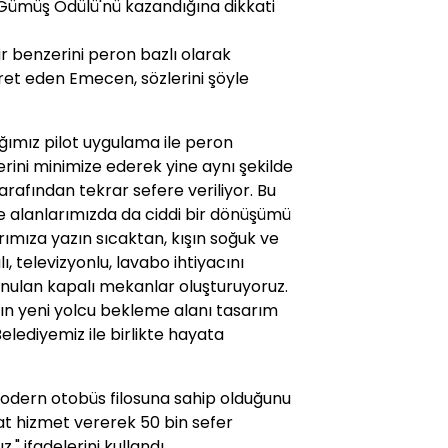
e Gümüş Ödülü'nü kazandığına dikkati
r benzerini peron bazlı olarak
ret eden Emecen, sözlerini şöyle
ımız pilot uygulama ile peron
rini minimize ederek yine aynı şekilde
rafından tekrar sefere veriliyor. Bu
e alanlarımızda da ciddi bir dönüşümü
ımıza yazın sıcaktan, kışın soğuk ve
 televizyonlu, lavabo ihtiyacını
unulan kapalı mekanlar oluşturuyoruz.
ın yeni yolcu bekleme alanı tasarım
elediyemiz ile birlikte hayata
modern otobüs filosuna sahip olduğunu
at hizmet vererek 50 bin sefer
" ifadelerini kullandı.