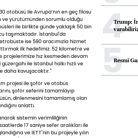
4
130 otobüsü ile Avrupa’nın en geç filosu
m ve yürütümünden sorumlu olduğu
Trump: İr
leri ile birlikte günde yaklaşık 50 bin
varabiliri
cu taşımaktadır. İstanbul'da
5
metrobüste ise 590 aracımızla hizmet
rttırmak ilk hedefimiz. 52 kilometre ve
rme projelerimize hız kesmeden devam
Resmi Ga
 güzergahı ile İstanbul halkı hızlı ve
ne daha kavuşacaktır."
 projesi ile şoför ve otobüs
larını, şoför seferini tamamlayıp
büsün, dinlenmesini tamamlamış olan
ndığını anlattı.
narak sistemin verimliliğinin
aatlerde 17 saniye sefer aralıkları ile
landığına ve İETT'nin bu projeyle yılın