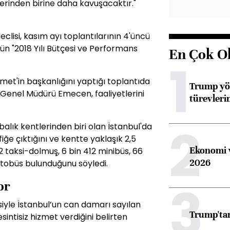
lerinden birine daha kavuşacaktır."
clisi, kasım ayı toplantılarının 4'üncü
ün "2018 Yılı Bütçesi ve Performans
En Çok O
1
met'in başkanlığını yaptığı toplantıda
Trump yön
 Genel Müdürü Emecen, faaliyetlerini
türevleri
2
lık kentlerinden biri olan İstanbul'da
ğe çıktığını ve kentte yaklaşık 2,5
Ekonomi v
72 taksi-dolmuş, 6 bin 412 minibüs, 66
2026
otobüs bulunduğunu söyledi.
3
or
besiyle İstanbul’un can damarı sayılan
Trump'tan
sintisiz hizmet verdiğini belirten