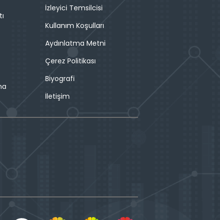
İzleyici Temsilcisi
tı
Kullanım Koşulları
Aydınlatma Metni
Çerez Politikası
Biyografi
ma
İletişim