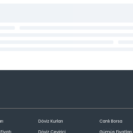
rı
Döviz Kurları
Canlı Borsa
Fiyatı
Döviz Çevirici
Gümüş Fiyatları