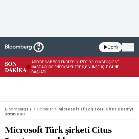
Canlı
ABD'DE S&P 500 ENDEKSİ YÜZDE 0,3 YÜKSELİŞLE VE
SON
HA
NASDAQ 100 ENDEKSİ YÜZDE 0,8 YÜKSELİŞLE GÜNE
DAKİKA
AR
BAŞLADI
Bloomberg HT
Haberler
Microsoft Türk şirketi Citus Data’yı
satın aldı
Microsoft Türk şirketi Citus