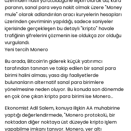
üzerinden nasıl yürütüldüğüne ilişkin olarak da, kara
paranın, sanal para veya nakit olmak üzere "Money
mule" olarak adlandırılan aracı kuryelerin hesapları
üzerinden çevriminin yapıldığı, sadece saniyeler
içerisinde gerçekleşen bu detaylı "kripto" havale
trafiğinin şifrelerini çözmenin ise oldukça zor olduğu
vurgulandı.
Yeni tercih Monero
Bu arada, Bitcoin’in giderek küçük yatırımcı
tarafından tanınan ve takip edilen bir sanal para
birimi halini alması, yasa dışı faaliyetlerde
bulunanların alternatif sanal para birimlere
yönelmesine neden oluyor. Bu konuda son dönemde
en çok öne çıkan kripto para birimi ise Monero...
Ekonomist Adil Salem, konuya ilişkin AA muhabirine
yaptığı değerlendirmede, "Monero protokolü, bir
noktadan diğer noktaya üst düzeyde kripto işlem
yapabilme imkanı tanıyor. Monero, yer altı