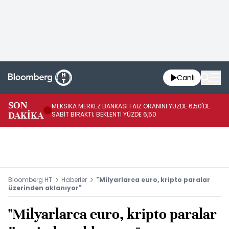
Canlı
SON
MEKSİKA MERKEZ BANKASI FAİZ ORANINI YÜZDE 6,50'DE
OY
DAKİKA
SABİT BIRAKTI; BEKLENTİ YÜZDE 6,50
AÇ
Bloomberg HT
Haberler
"Milyarlarca euro, kripto paralar
üzerinden aklanıyor"
"Milyarlarca euro, kripto paralar