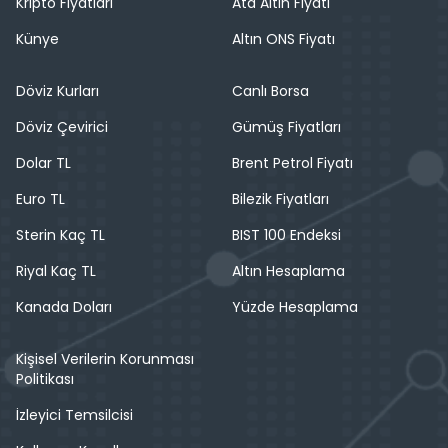
Kripto Fiyatları
Ata Altın Fiyatı
Künye
Altın ONS Fiyatı
Döviz Kurları
Canlı Borsa
Döviz Çevirici
Gümüş Fiyatları
Dolar TL
Brent Petrol Fiyatı
Euro TL
Bilezik Fiyatları
Sterin Kaç TL
BIST 100 Endeksi
Riyal Kaç TL
Altın Hesaplama
Kanada Doları
Yüzde Hesaplama
Kişisel Verilerin Korunması
Politikası
İzleyici Temsilcisi