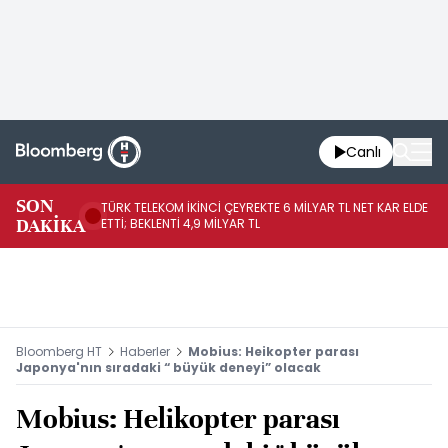
Canlı
SON
TÜRK TELEKOM İKİNCİ ÇEYREKTE 6 MİLYAR TL NET KAR ELDE
AB
DAKİKA
ETTİ; BEKLENTİ 4,9 MİLYAR TL
İR
Bloomberg HT
Haberler
Mobius: Heikopter parası
Japonya'nın sıradaki “ büyük deneyi” olacak
Mobius: Helikopter parası