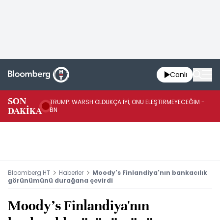
Canlı
SON
TRUMP: WARSH OLDUKÇA İYİ, ONU ELEŞTİRMEYECEĞİM -
TR
DAKİKA
BN
KA
Bloomberg HT
Haberler
Moody's Finlandiya'nın bankacılık
görünümünü durağana çevirdi
Moody's Finlandiya'nın