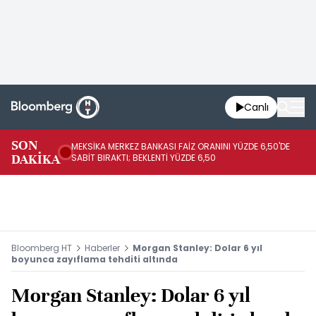
Canlı
SON
MEKSİKA MERKEZ BANKASI FAİZ ORANINI YÜZDE 6,50'DE
OY
DAKİKA
SABİT BIRAKTI; BEKLENTİ YÜZDE 6,50
AÇ
Bloomberg HT
Haberler
Morgan Stanley: Dolar 6 yıl
boyunca zayıflama tehditi altında
Morgan Stanley: Dolar 6 yıl