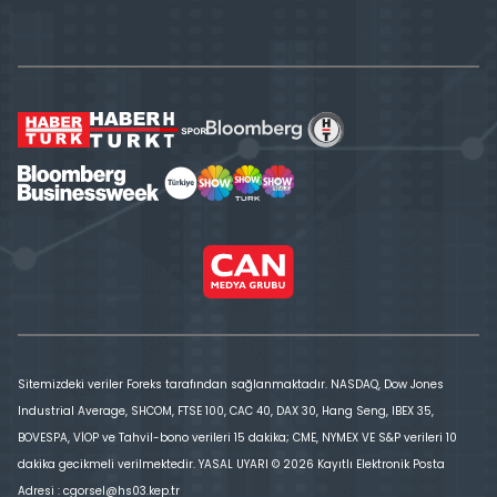
Sitemizdeki veriler Foreks tarafından sağlanmaktadır. NASDAQ, Dow Jones
Industrial Average, SHCOM, FTSE 100, CAC 40, DAX 30, Hang Seng, IBEX 35,
BOVESPA, VİOP ve Tahvil-bono verileri 15 dakika; CME, NYMEX VE S&P verileri 10
dakika gecikmeli verilmektedir. YASAL UYARI © 2026 Kayıtlı Elektronik Posta
Adresi : cgorsel@hs03.kep.tr