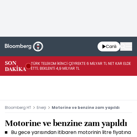
Canlı
SON
TÜRK TELEKOM İKİNCİ ÇEYREKTE 6 MİLYAR TL NET KAR ELDE
AB
DAKİKA
ETTİ; BEKLENTİ 4,9 MİLYAR TL
İR
Bloomberg HT
Enerji
Motorine ve benzine zam yapıldı
Motorine ve benzine zam yapıldı
Bu gece yarısından itibaren motorinin litre fiyatına