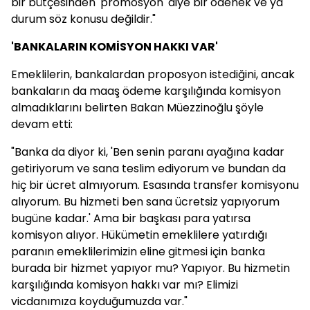
bir bütçesinden 'promosyon' diye bir ödenek ve ya
durum söz konusu değildir."
'BANKALARIN KOMİSYON HAKKI VAR'
Emeklilerin, bankalardan proposyon istediğini, ancak
bankaların da maaş ödeme karşılığında komisyon
almadıklarını belirten Bakan Müezzinoğlu şöyle
devam etti:
"Banka da diyor ki, 'Ben senin paranı ayağına kadar
getiriyorum ve sana teslim ediyorum ve bundan da
hiç bir ücret almıyorum. Esasında transfer komisyonu
alıyorum. Bu hizmeti ben sana ücretsiz yapıyorum
bugüne kadar.' Ama bir başkası para yatırsa
komisyon alıyor. Hükümetin emeklilere yatırdığı
paranın emeklilerimizin eline gitmesi için banka
burada bir hizmet yapıyor mu? Yapıyor. Bu hizmetin
karşılığında komisyon hakkı var mı? Elimizi
vicdanımıza koyduğumuzda var."