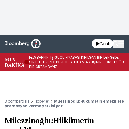
Canlı
FED/BARKIN: İŞ GÜCÜ PİYASASI KIRILGAN BİR DENGEDE,
SON
İŞ
SINIRLI DÜZEYDE POZİTİF İSTİHDAM ARTIŞININ GÖRÜLDÜĞÜ
DAKİKA
SÜ
BİR ORTAMDAYIZ
Bloomberg HT
Haberler
Müezzinoğlu:Hükümetin emeklilere
promosyon verme yetkisi yok
Müezzinoğlu:Hükümetin