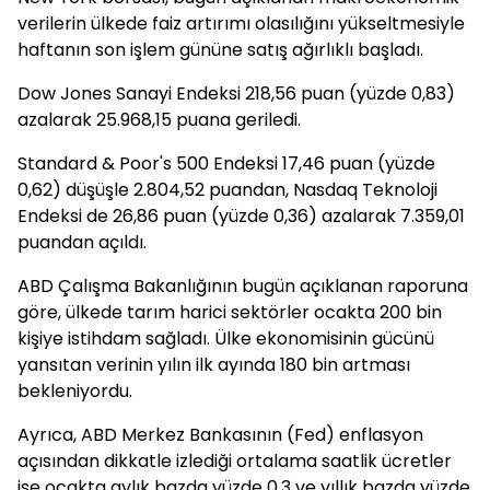
verilerin ülkede faiz artırımı olasılığını yükseltmesiyle
haftanın son işlem gününe satış ağırlıklı başladı.
Dow Jones Sanayi Endeksi 218,56 puan (yüzde 0,83)
azalarak 25.968,15 puana geriledi.
Standard & Poor's 500 Endeksi 17,46 puan (yüzde
0,62) düşüşle 2.804,52 puandan, Nasdaq Teknoloji
Endeksi de 26,86 puan (yüzde 0,36) azalarak 7.359,01
puandan açıldı.
ABD Çalışma Bakanlığının bugün açıklanan raporuna
göre, ülkede tarım harici sektörler ocakta 200 bin
kişiye istihdam sağladı. Ülke ekonomisinin gücünü
yansıtan verinin yılın ilk ayında 180 bin artması
bekleniyordu.
Ayrıca, ABD Merkez Bankasının (Fed) enflasyon
açısından dikkatle izlediği ortalama saatlik ücretler
ise ocakta aylık bazda yüzde 0,3 ve yıllık bazda yüzde