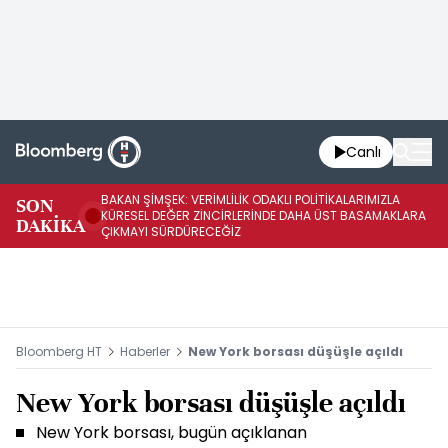
Canlı
BAKAN ŞİMŞEK: VERİMLİLİK ODAKLI POLİTİKALARIMIZLA
BA
SON
KÜRESEL DEĞER ZİNCİRLERİNDE DAHA ÜST BASAMAKLARA
VE
DAKİKA
ÇIKMAYI SÜRDÜRECEĞİZ
DÖ
Bloomberg HT
Haberler
New York borsası düşüşle açıldı
New York borsası düşüşle açıldı
New York borsası, bugün açıklanan