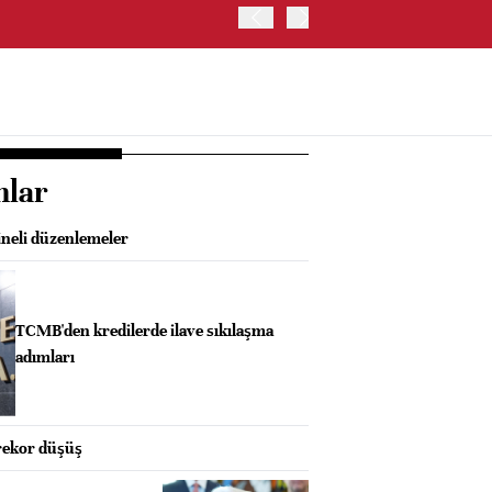
İRAN VE UMMAN, HÜRMÜZ 
OLUŞTURMAYI PLANLIYOR
nlar
neli düzenlemeler
TCMB'den kredilerde ilave sıkılaşma
adımları
rekor düşüş