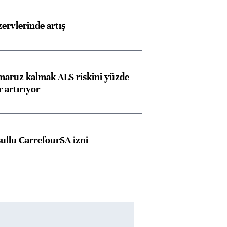
rvlerinde artış
 maruz kalmak ALS riskini yüzde
 artırıyor
şullu CarrefourSA izni