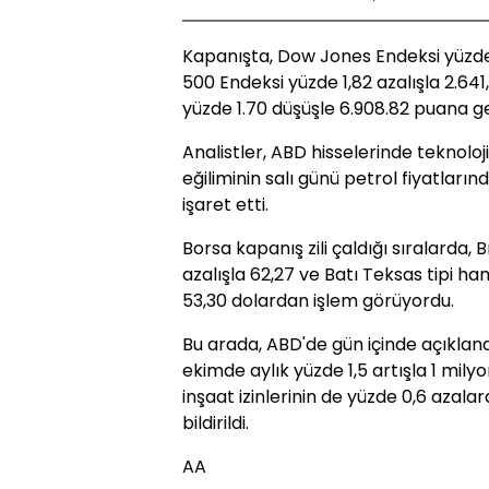
Kapanışta, Dow Jones Endeksi yüzde
500 Endeksi yüzde 1,82 azalışla 2.64
yüzde 1.70 düşüşle 6.908.82 puana ger
Analistler, ABD hisselerinde teknoloji
eğiliminin salı günü petrol fiyatları
işaret etti.
Borsa kapanış zili çaldığı sıralarda, 
azalışla 62,27 ve Batı Teksas tipi ha
53,30 dolardan işlem görüyordu.
Bu arada, ABD'de gün içinde açıklana
ekimde aylık yüzde 1,5 artışla 1 mily
inşaat izinlerinin de yüzde 0,6 azalar
bildirildi.
AA