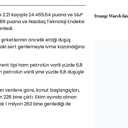
 2.21 kayıpla 24.465,64 puana ve S&P
Trump: Warsh faiz
1,89 puana ve Nasdaq Teknoloji Endeksi
iledi.
 şirketlerinin öncelik ettiği düşüş
ndaki sert gerilemeyle ivme kazandığına
Brent tipi ham petrolün varili yüzde 6,8
m petrolün varili yine yüzde 6,8 düşüşle
n verilere göre, konut başlangıçları,
on 228 bine çıktı. Ekim ayında alınan
ak 1 milyon 263 bine gerilediği de