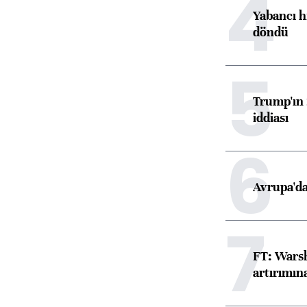
4
Yabancı h
döndü
5
Trump'ın 
iddiası
6
Avrupa'da
7
FT: Warsh
artırımın