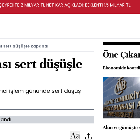
EYREKTE 2 MİLYAR TL NET KAR AÇIKLADI; BEKLENTİ 1,5 MİLYAR TL
ı sert düşüşle kapandı
Öne Çıka
sı sert düşüşle
Ekonomide koordi
inci işlem gününde sert düşüş
Altın ve gümüşte 