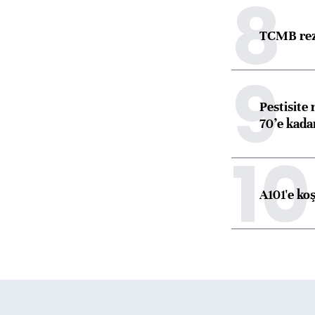
8
TCMB reze
9
Pestisite
70’e kadar
10
A101'e ko