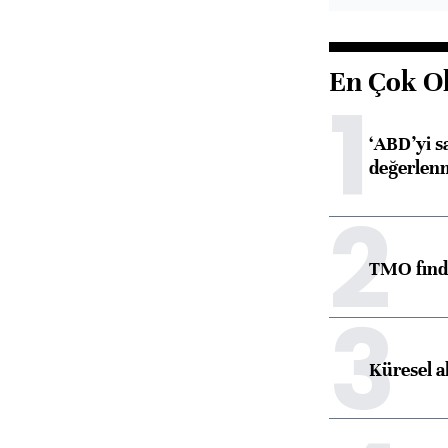
En Çok O
1
‘ABD’yi s
değerlen
2
TMO fındık
3
Küresel a