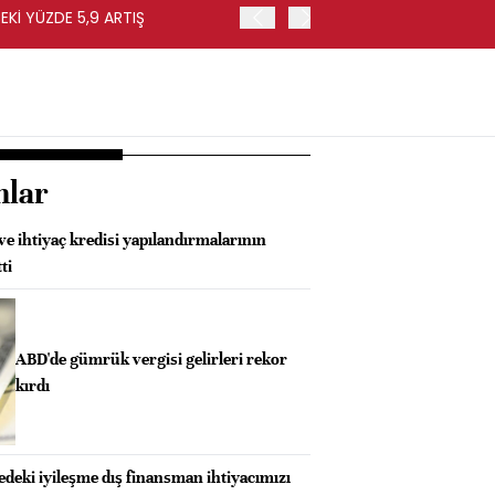
EKİ YÜZDE 5,9 ARTIŞ
EURO BÖLGESİ'NDE ÜFE HA
nlar
ve ihtiyaç kredisi yapılandırmalarının
ti
ABD'de gümrük vergisi gelirleri rekor
kırdı
deki iyileşme dış finansman ihtiyacımızı