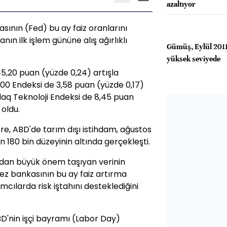
azaltıyor
ının (Fed) bu ay faiz oranlarını
nın ilk işlem gününe alış ağırlıklı
Gümüş, Eylül 2011
yüksek seviyede
5,20 puan (yüzde 0,24) artışla
500 Endeksi de 3,58 puan (yüzde 0,17)
sdaq Teknoloji Endeksi de 8,45 puan
oldu.
e, ABD'de tarım dışı istihdam, ağustos
an 180 bin düzeyinin altında gerçekleşti.
ısından büyük önem taşıyan verinin
ez bankasının bu ay faiz artırma
ımcılarda risk iştahını desteklediğini
D'nin işçi bayramı (Labor Day)