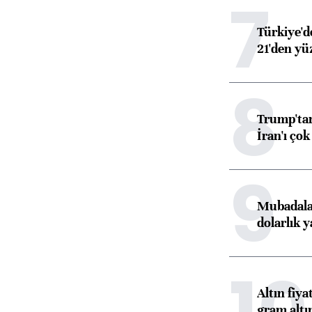
7
Türkiye'd
21'den yüz
8
Trump'tan
İran'ı çok
9
Mubadala’
dolarlık y
10
Altın fiy
gram altı