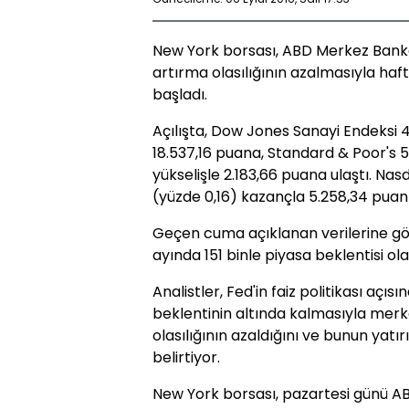
New York borsası, ABD Merkez Bankas
artırma olasılığının azalmasıyla hafta
başladı.
Açılışta, Dow Jones Sanayi Endeksi 4
18.537,16 puana, Standard & Poor's 
yükselişle 2.183,66 puana ulaştı. Na
(yüzde 0,16) kazançla 5.258,34 puan 
Geçen cuma açıklanan verilerine gör
ayında 151 binle piyasa beklentisi ol
Analistler, Fed'in faiz politikası aç
beklentinin altında kalmasıyla merk
olasılığının azaldığını ve bunun yatır
belirtiyor.
New York borsası, pazartesi günü AB