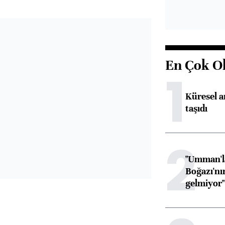
En Çok O
1
Küresel ar
taşıdı
2
"Umman'la
Boğazı'nı
gelmiyor"