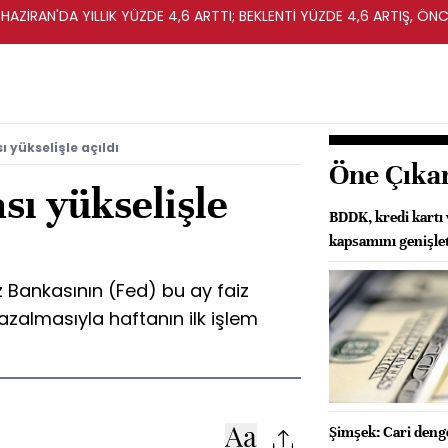
HAZİRAN'DA YILLIK YÜZDE 4,6 ARTTI; BEKLENTİ YÜZDE 4,6 ARTIŞ, ÖNC
 yükselişle açıldı
Öne Çıka
sı yükselişle
BDDK, kredi kartı 
kapsamını genişlet
 Bankasının (Fed) bu ay faiz
 azalmasıyla haftanın ilk işlem
Şimşek: Cari denge