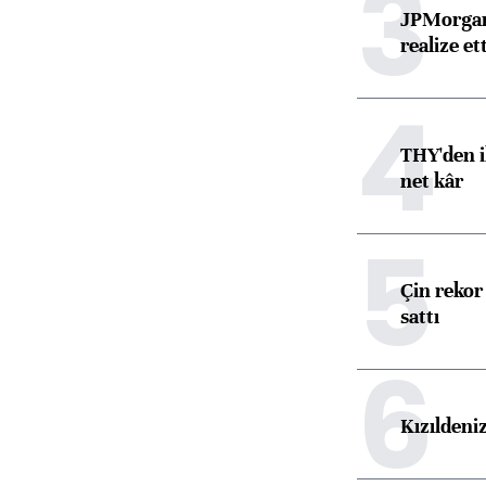
3
JPMorgan
realize ett
4
THY'den i
net kâr
5
Çin rekor 
sattı
6
Kızıldeni