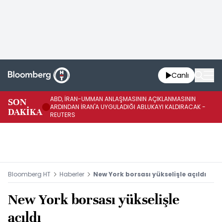
Canlı
ABD, İRAN-UMMAN ANLAŞMASININ AÇIKLANMASININ
AB
SON
ARDINDAN İRAN'A UYGULADIĞI ABLUKAYI KALDIRACAK -
GE
DAKİKA
REUTERS
UY
Bloomberg HT
Haberler
New York borsası yükselişle açıldı
New York borsası yükselişle
açıldı