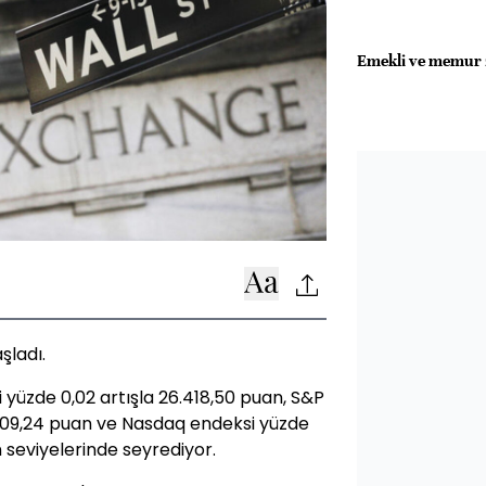
Emekli ve memur z
şladı.
 yüzde 0,02 artışla 26.418,50 puan, S&P
909,24 puan ve Nasdaq endeksi yüzde
 seviyelerinde seyrediyor.