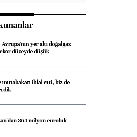
kunanlar
Avrupa'nın yer altı doğalgaz
rekor düzeyde düşük
mutabakatı ihlal etti, biz de
erdik
an'dan 364 milyon euroluk