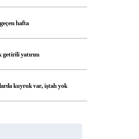
 geçen hafta
 getirili yatırım
larda kuyruk var, iştah yok