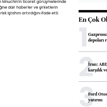
n Mnuchin'in ticaret görüşmelerinde
ine dair haberler ve şirketlerin
isk iştahını artırdığını ifade etti.
En Çok O
1
Gazprom: 
depoları 
2
İran: ABD 
karşılık v
3
Ford Otos
yatırım