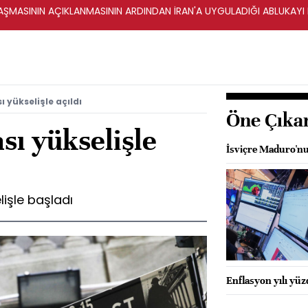
ŞMASININ AÇIKLANMASININ ARDINDAN İRAN'A UYGULADIĞI ABLUKAYI
 yükselişle açıldı
Öne Çıka
sı yükselişle
İsviçre Maduro'nu
işle başladı
Enflasyon yılı yü