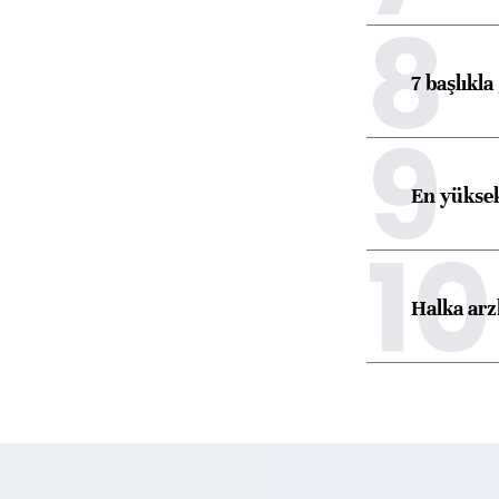
8
7 başlıkla
9
En yüksek
10
Halka arz