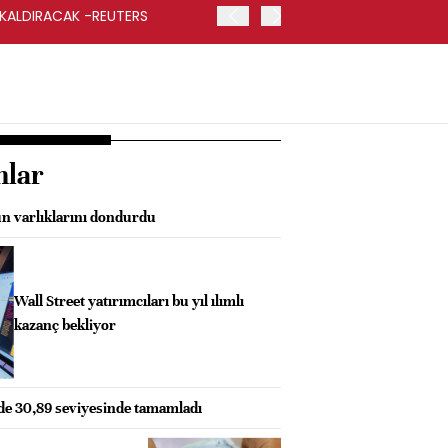
 KALDIRACAK -REUTERS
ABD DIŞİŞLERİ BAKANLIĞI
UYGULANACAK
nlar
n varlıklarını dondurdu
Wall Street yatırımcıları bu yıl ılımlı
kazanç bekliyor
zde 30,89 seviyesinde tamamladı