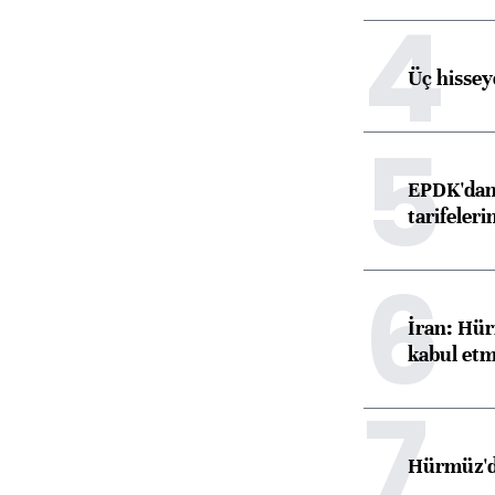
4
Üç hisseye
5
EPDK'dan 
tarifeleri
6
İran: Hür
kabul etm
7
Hürmüz'de