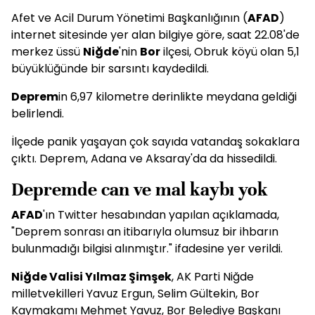
Afet ve Acil Durum Yönetimi Başkanlığının (
AFAD
)
internet sitesinde yer alan bilgiye göre, saat 22.08'de
merkez üssü
Niğde
'nin
Bor
ilçesi, Obruk köyü olan 5,1
büyüklüğünde bir sarsıntı kaydedildi.
Deprem
in 6,97 kilometre derinlikte meydana geldiği
belirlendi.
İlçede panik yaşayan çok sayıda vatandaş sokaklara
çıktı. Deprem, Adana ve Aksaray'da da hissedildi.
Depremde can ve mal kaybı yok
AFAD
'ın Twitter hesabından yapılan açıklamada,
"Deprem sonrası an itibarıyla olumsuz bir ihbarın
bulunmadığı bilgisi alınmıştır." ifadesine yer verildi.
Niğde Valisi Yılmaz Şimşek
, AK Parti Niğde
milletvekilleri Yavuz Ergun, Selim Gültekin, Bor
Kaymakamı Mehmet Yavuz, Bor Belediye Başkanı