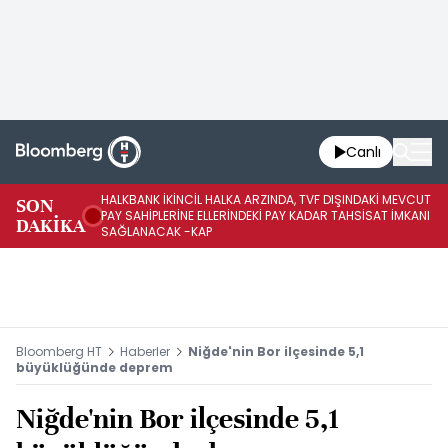
Canlı
HALKBANK İKİNCİL HALKA ARZINDA, TVF DIŞINDAKİ MEVCUT
HA
SON
PAY SAHİPLERİNE ELLERİNDEKİ PAY KADAR TAHSİSAT İMKANI
KO
DAKİKA
SAĞLANACAK -KAP
-K
Bloomberg HT
Haberler
Niğde'nin Bor ilçesinde 5,1
büyüklüğünde deprem
Niğde'nin Bor ilçesinde 5,1