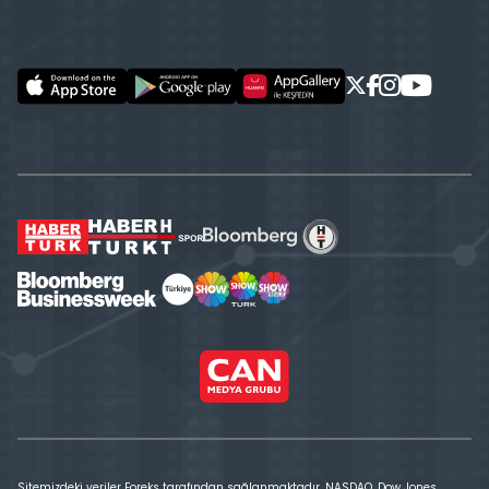
Sitemizdeki veriler Foreks tarafından sağlanmaktadır. NASDAQ, Dow Jones