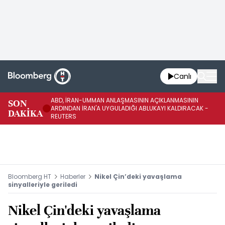
Canlı
ABD, İRAN-UMMAN ANLAŞMASININ AÇIKLANMASININ
AB
SON
ARDINDAN İRAN'A UYGULADIĞI ABLUKAYI KALDIRACAK -
GE
DAKİKA
REUTERS
UY
Bloomberg HT
Haberler
Nikel Çin’deki yavaşlama
sinyalleriyle geriledi
Nikel Çin'deki yavaşlama