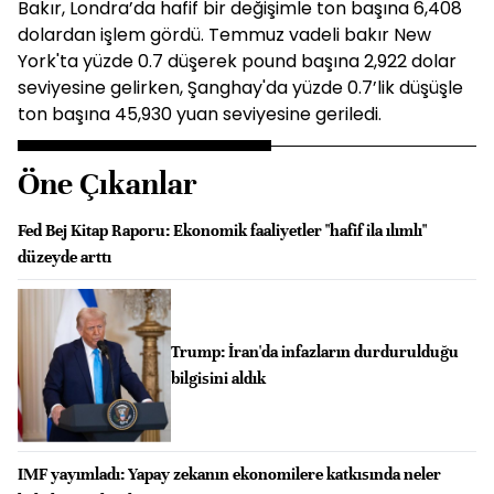
Bakır, Londra’da hafif bir değişimle ton başına 6,408
dolardan işlem gördü. Temmuz vadeli bakır New
York'ta yüzde 0.7 düşerek pound başına 2,922 dolar
seviyesine gelirken, Şanghay'da yüzde 0.7’lik düşüşle
ton başına 45,930 yuan seviyesine geriledi.
Öne Çıkanlar
Fed Bej Kitap Raporu: Ekonomik faaliyetler "hafif ila ılımlı"
düzeyde arttı
Trump: İran'da infazların durdurulduğu
bilgisini aldık
IMF yayımladı: Yapay zekanın ekonomilere katkısında neler