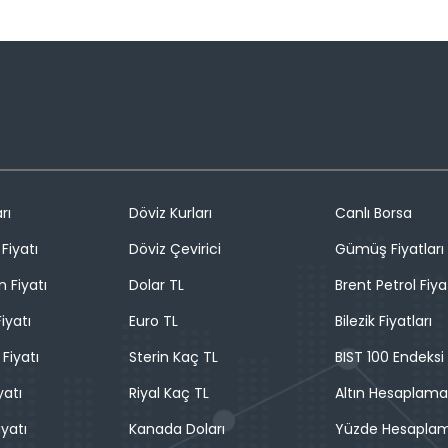
rı
Döviz Kurları
Canlı Borsa
Fiyatı
Döviz Çevirici
Gümüş Fiyatları
n Fiyatı
Dolar TL
Brent Petrol Fiya
iyatı
Euro TL
Bilezik Fiyatları
 Fiyatı
Sterin Kaç TL
BIST 100 Endeksi
yatı
Riyal Kaç TL
Altın Hesaplama
iyatı
Kanada Doları
Yüzde Hesapla