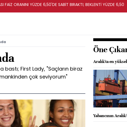
I FAİZ ORANINI YÜZDE 6,50'DE SABİT BIRAKTI; BEKLENTİ YÜZDE 6,50
nda
Öne Çıka
nda
Aralık'ta en yüksek
astı; First Lady, "Saçların biraz
amankinden çok seviyorum"
Yabancının Aralık'