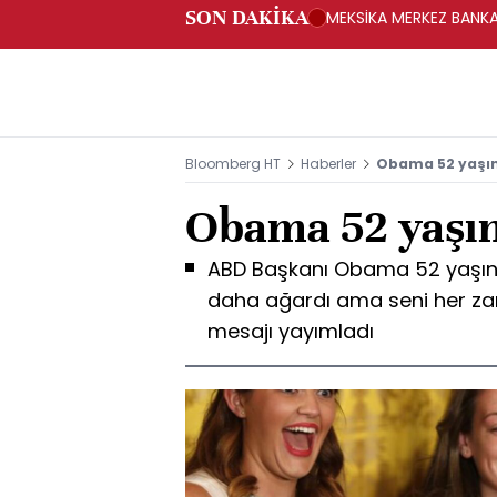
SON DAKİKA
MEKSİKA MERKEZ BANKAS
Bloomberg HT
Haberler
Obama 52 yaşı
Obama 52 yaşı
ABD Başkanı Obama 52 yaşına b
daha ağardı ama seni her z
mesajı yayımladı