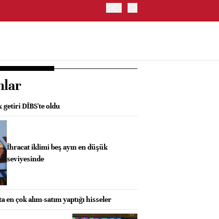
OYAK ÇİMENTO İKİNCİ ÇEY
nlar
 getiri DİBS'te oldu
İhracat iklimi beş ayın en düşük
seviyesinde
ta en çok alım-satım yaptığı hisseler