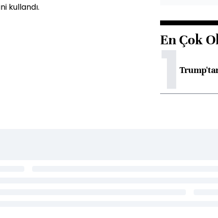
i kullandı.
En Çok O
1
Trump'tan