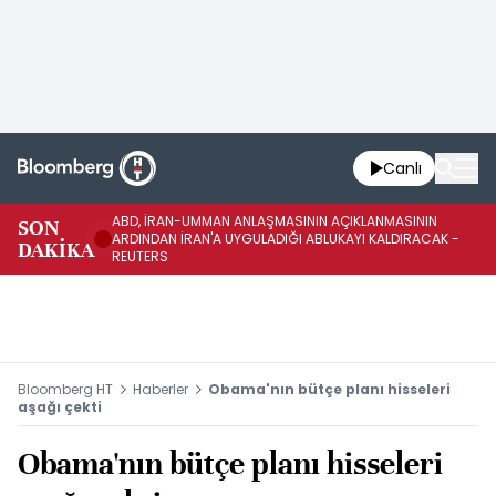
Canlı
ABD, İRAN-UMMAN ANLAŞMASININ AÇIKLANMASININ
AB
SON
ARDINDAN İRAN'A UYGULADIĞI ABLUKAYI KALDIRACAK -
GE
DAKİKA
REUTERS
UY
Bloomberg HT
Haberler
Obama'nın bütçe planı hisseleri
aşağı çekti
Obama'nın bütçe planı hisseleri