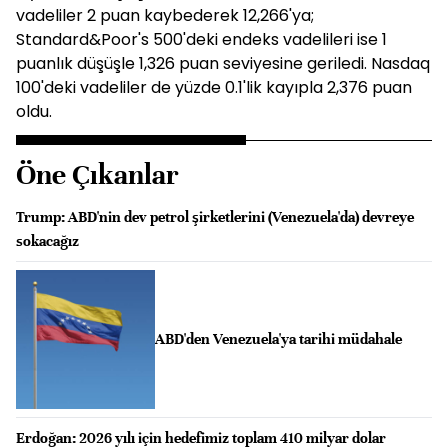
vadeliler 2 puan kaybederek 12,266'ya;
Standard&Poor's 500'deki endeks vadelileri ise 1
puanlık düşüşle 1,326 puan seviyesine geriledi. Nasdaq
100'deki vadeliler de yüzde 0.1'lik kayıpla 2,376 puan
oldu.
Öne Çıkanlar
Trump: ABD'nin dev petrol şirketlerini (Venezuela'da) devreye
sokacağız
ABD'den Venezuela'ya tarihi müdahale
Erdoğan: 2026 yılı için hedefimiz toplam 410 milyar dolar