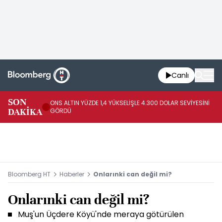
Canlı
SK
SON
ONS ALTIN YÜZDE 1,4 YÜKSELİŞLE 4.300 DOLAR SEVİYESİNİ
GE
DAKİKA
GÖRDÜ
DO
Bloomberg HT
Haberler
Onlarınki can değil mi?
Onlarınki can değil mi?
Muş'un Üçdere Köyü'nde meraya götürülen