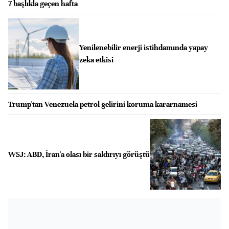
7 başlıkla geçen hafta
Yenilenebilir enerji istihdamında yapay
zeka etkisi
Trump'tan Venezuela petrol gelirini koruma kararnamesi
WSJ: ABD, İran'a olası bir saldırıyı görüştü