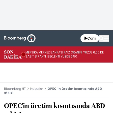
Canlı
SON
MEKSİKA MERKEZ BANKASI FAİZ ORANINI YÜZDE 6,50'DE
OY
DAKİKA
SABİT BIRAKTI; BEKLENTİ YÜZDE 6,50
AÇ
Bloomberg HT
Haberler
OPEC'in üretim kısıntısında ABD
etkisi
OPEC'in üretim kısıntısında ABD