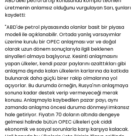
ABD'deki petrol artışı konusunda komplo teorileri
üretmenin anlamsız olduğunu vurgulayan Sarı, şunları
kaydetti:
"ABD'de petrol piyasasında olanlar basit bir piyasa
modeli ile açıklanabilir. Ortada yanlış varsayımlar
üzerine kurulu bir OPEC anlaşması var ve doğal
olarak uzun dönem sonuçlarıyla ilgili beklenen
sinyalleri almaya başlıyoruz. Kesinti anlaşmasını
yapan ülkeler, kendi pazar paylarını azalttıkları gibi
anlaşma dışında kalan ülkelerin karlarına da katkıda
bulunarak daha güçlü birer rakip olmalarına yol
açıyorlar. Bu durumda örneğin, Rusya'nın anlaşmaya
sonuna kadar destek verip vermeyeceği merak
konusu. Anlaşmayla kaybedilen pazar payı, aynı
zamanda anlaşma öncesi duruma dönmeyi imkansız
hale getiriyor. Fiyatın 70 doların altında dengeye
gelmesi halinde bütün OPEC ülkeleri çok ciddi
ekonomik ve sosyal sorunlarla karşı karşıya kalacak.