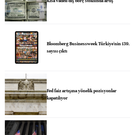
Kısa vadeli dış borç stokunda artış
Bloomberg Businessweek Türkiye'nin 139.
sayısı çıktı
Fed faiz artışına yönelik pozisyonlar
kapatılıyor