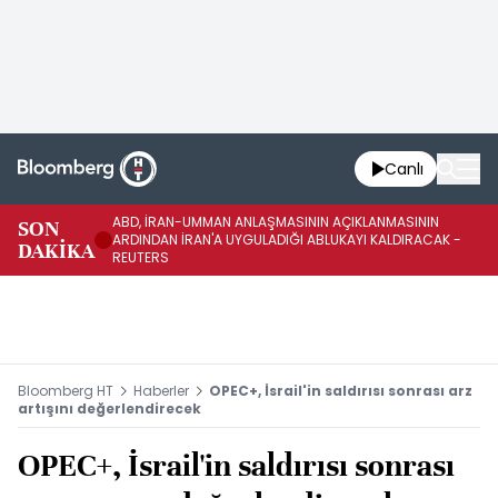
Canlı
ABD, İRAN-UMMAN ANLAŞMASININ AÇIKLANMASININ
AB
SON
ARDINDAN İRAN'A UYGULADIĞI ABLUKAYI KALDIRACAK -
GE
DAKİKA
REUTERS
UY
Bloomberg HT
Haberler
OPEC+, İsrail'in saldırısı sonrası arz
artışını değerlendirecek
OPEC+, İsrail'in saldırısı sonrası