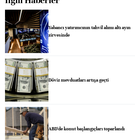
İlgili Haberler
Yabancı yatırımcının tahvil alımı altı ayın
zirvesinde
Döviz mevduatları artışa geçti
ABD'de konut başlangıçları toparlandı