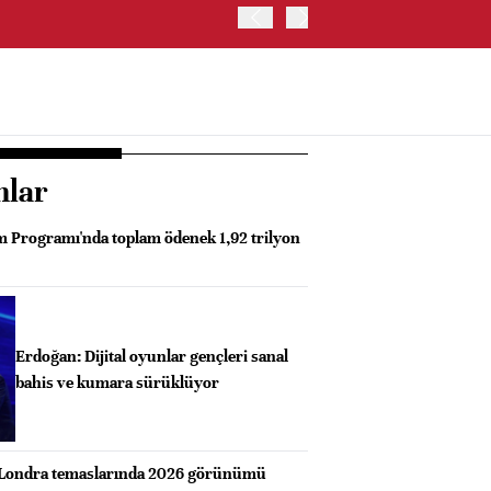
ABD HAZİNE BAKANLIĞI'NIN
nlar
 Programı'nda toplam ödenek 1,92 trilyon
Erdoğan: Dijital oyunlar gençleri sanal
bahis ve kumara sürüklüyor
 Londra temaslarında 2026 görünümü