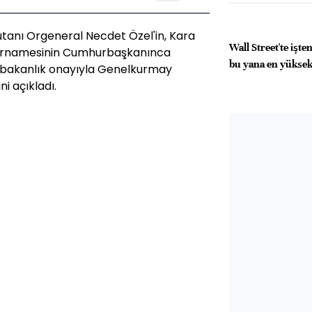
anı Orgeneral Necdet Özel'in, Kara
Wall Street'te işt
ararnamesinin Cumhurbaşkanınca
bu yana en yüksek
aşbakanlık onayıyla Genelkurmay
ni açıkladı.