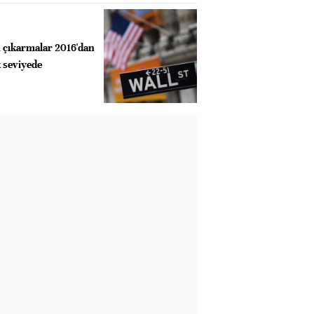
en çıkarmalar 2016'dan
 seviyede