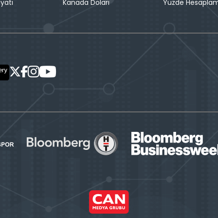
iyatı
Kanada Doları
Yüzde Hesapla