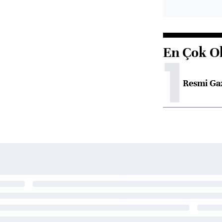
En Çok O
1
Resmi Ga