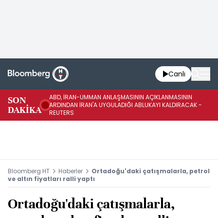
Canlı
ABD, İRAN-UMMAN ANLAŞMASININ AÇIKLANMASININ
AB
SON
ARDINDAN İRAN'A UYGULADIĞI ABLUKAYI KALDIRACAK -
GE
DAKİKA
REUTERS
UY
Bloomberg HT
Haberler
Ortadoğu'daki çatışmalarla, petrol
ve altın fiyatları ralli yaptı
Ortadoğu'daki çatışmalarla,