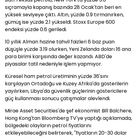
sıçramayla kapanış bazında 28 Ocak'tan beri en
yüksek seviyeye çıktı. Altın, yüzde 0.9 tırmanırken,
gümüş ise yüzde 2.1 yükseldi. Stoxx Europe 600
endeksi yüzde 0.6 geriledi.
10 yıllık Alman hazine tahvil faizleri 6 baz puan
düşüşle yüzde 3.19 olurken, Yeni Zelanda doları 16 ana
para birimi karşısında değer kazandı. ABD'de
piyasalar tatil nedeniyle işlem yapmıyor.
Küresel ham petrol üretiminin yüzde 36'sını
karşılayan Ortadoğu ve Kuzey Afrika'da gösterilerin
yayılırken, Libya'da güvenlik güçlerinin göstericilere
güç kullanması sonucu çatışmalar alevlendi.
Mirae Asset Securities'de şef ekonomist Bill Balchere,
Hong Kong'tan Bloomberg TV'ye yaptığı açıklamada,
bölgedeki olayların petrol fiyatlarını
etkileyebileceğini belirterek, "fiyatların 20-30 dolar