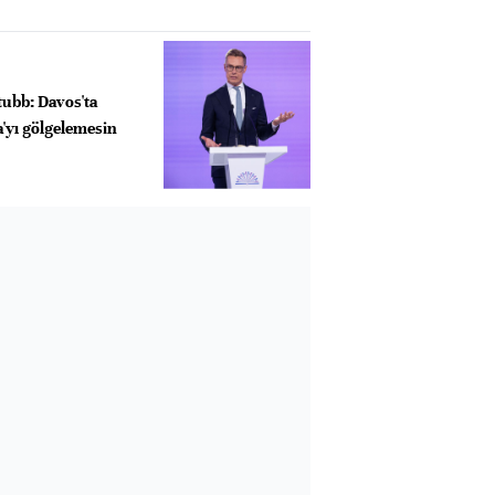
Stubb: Davos'ta
'yı gölgelemesin