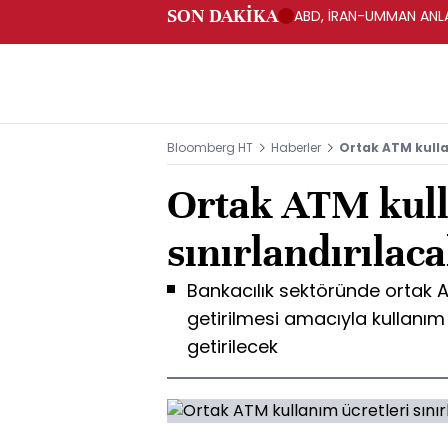
SON DAKİKA
ABD, İRAN-UMMAN ANLA
Bloomberg HT
Haberler
Ortak ATM kulla
Ortak ATM kull
sınırlandırılac
Bankacılık sektöründe ortak A
getirilmesi amacıyla kullanım 
getirilecek