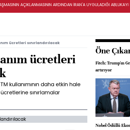
ŞMASININ AÇIKLANMASININ ARDINDAN İRAN'A UYGULADIĞI ABLUKAYI
nım ücretleri sınırlandırılacak
Öne Çıka
anım ücretleri
Fitch: Trump'ın Gr
ak
artırıyor
TM kullanımının daha etkin hale
ücretlerine sınırlamalar
Nobel Ödüllü Ekon