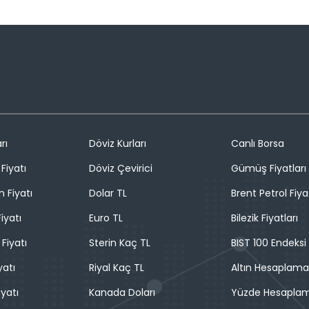
rı
Döviz Kurları
Canlı Borsa
Fiyatı
Döviz Çevirici
Gümüş Fiyatları
n Fiyatı
Dolar TL
Brent Petrol Fiya
iyatı
Euro TL
Bilezik Fiyatları
 Fiyatı
Sterin Kaç TL
BIST 100 Endeksi
yatı
Riyal Kaç TL
Altın Hesaplama
iyatı
Kanada Doları
Yüzde Hesapla