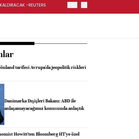
 KALDIRACAK -REUTERS
ABD DIŞİŞLERİ BAKANLIĞI
UYGULANACAK
nlar
önland tarifesi Avrupa'da jeopolitik riskleri
Danimarka Dışişleri Bakanı: ABD ile
anlaşamayacağımız konusunda anlaştık
omist Howitt'ten Bloomberg HT'ye özel