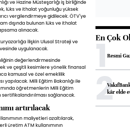
ığı ve Hazine Müsteşarlığı iş birliğinde
ek, lüks ve ithalat yoğunluğu yüksek
ırıcı vergilendirmeye gidilecek. ÖTV'ye
sam dışında bulunan lüks ve ithalat
kapsama alınacak.
En Çok O
1
yazarlığa İlişkin Ulusal Strateji ve
evesinde uygulanacak.
Resmi Ga
nliğinin değerlendirmesinde
k ve çeşitli kesimlere yönelik finansal
2
ıca kamusal ve özel emeklilik
sı yapılacak. Milli Eğitim Bakanlığı ile
VakıfBank
mında öğretmenlerin Milli Eğitim
kâr elde e
n sertifikalandırılması sağlanacak.
nımı artırılacak
anımının maliyetleri azaltılarak,
Yerli üretim ATM kullanımının