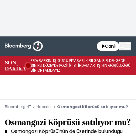
Canlı
FED/BARKIN: İŞ GÜCÜ PİYASASI KIRILGAN BİR DENGEDE,
SON
İŞ
SINIRLI DÜZEYDE POZİTİF İSTİHDAM ARTIŞININ GÖRÜLDÜĞÜ
DAKİKA
SÜ
BİR ORTAMDAYIZ
Bloomberg HT
Haberler
Osmangazi Köprüsü satılıyor mu?
Osmangazi Köprüsü satılıyor mu?
Osmangazi Köprüsü'nün de üzerinde bulunduğu