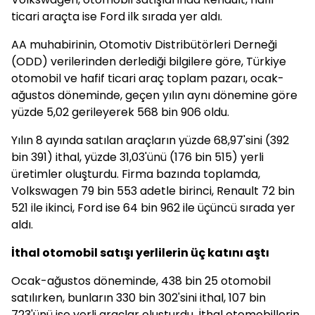
ticari araçta ise Ford ilk sırada yer aldı.
AA muhabirinin, Otomotiv Distribütörleri Derneği
(ODD) verilerinden derlediği bilgilere göre, Türkiye
otomobil ve hafif ticari araç toplam pazarı, ocak-
ağustos döneminde, geçen yılın aynı dönemine göre
yüzde 5,02 gerileyerek 568 bin 906 oldu.
Yılın 8 ayında satılan araçların yüzde 68,97'sini (392
bin 391) ithal, yüzde 31,03'ünü (176 bin 515) yerli
üretimler oluşturdu. Firma bazında toplamda,
Volkswagen 79 bin 553 adetle birinci, Renault 72 bin
521 ile ikinci, Ford ise 64 bin 962 ile üçüncü sırada yer
aldı.
İthal otomobil satışı yerlilerin üç katını aştı
Ocak-ağustos döneminde, 438 bin 25 otomobil
satılırken, bunların 330 bin 302'sini ithal, 107 bin
723'ünü ise yerli araçlar oluşturdu. İthal otomobillerin