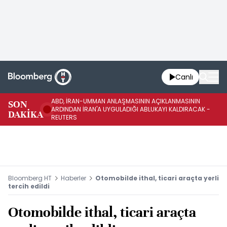
Canlı
ABD, İRAN-UMMAN ANLAŞMASININ AÇIKLANMASININ
AB
SON
ARDINDAN İRAN'A UYGULADIĞI ABLUKAYI KALDIRACAK -
GE
DAKİKA
REUTERS
UY
Bloomberg HT
Haberler
Otomobilde ithal, ticari araçta yerli
tercih edildi
Otomobilde ithal, ticari araçta