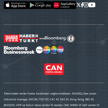
Sitemizdeki veriler Foreks tarafından sağlanmaktadır. NASDAQ, Dow Jones
Industrial Average, SHCOM, FTSE 100, CAC 40, DAX 30, Hang Seng, IBEX 35,
BOVESPA, VİOP ve Tahvil-bono verileri 15 dakika; CME, NYMEX VE S&P verileri 10