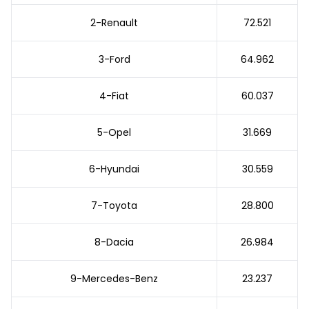
2-Renault
72.521
3-Ford
64.962
4-Fiat
60.037
5-Opel
31.669
6-Hyundai
30.559
7-Toyota
28.800
8-Dacia
26.984
9-Mercedes-Benz
23.237