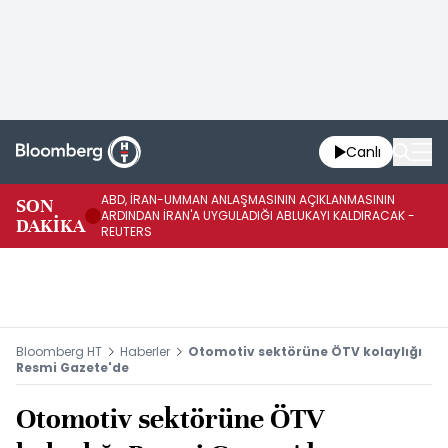
Canlı
ABD, İRAN-UMMAN ANLAŞMASININ AÇIKLANMASININ
AB
SON
ARDINDAN İRAN'A UYGULADIĞI ABLUKAYI KALDIRACAK -
GE
DAKİKA
REUTERS
UY
Bloomberg HT
Haberler
Otomotiv sektörüne ÖTV kolaylığı
Resmi Gazete'de
Otomotiv sektörüne ÖTV