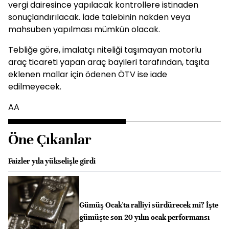
vergi dairesince yapılacak kontrollere istinaden
sonuçlandırılacak. İade talebinin nakden veya
mahsuben yapılması mümkün olacak.
Tebliğe göre, imalatçı niteliği taşımayan motorlu
araç ticareti yapan araç bayileri tarafından, taşıta
eklenen mallar için ödenen ÖTV ise iade
edilmeyecek.
AA
Öne Çıkanlar
Faizler yıla yükselişle girdi
Gümüş Ocak'ta ralliyi sürdürecek mi? İşte
gümüşte son 20 yılın ocak performansı