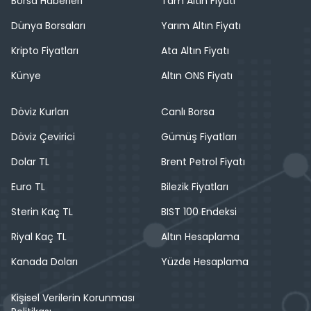
Borsa Haberleri
Tam Altın Fiyatı
Dünya Borsaları
Yarım Altın Fiyatı
Kripto Fiyatları
Ata Altın Fiyatı
Künye
Altın ONS Fiyatı
Döviz Kurları
Canlı Borsa
Döviz Çevirici
Gümüş Fiyatları
Dolar TL
Brent Petrol Fiyatı
Euro TL
Bilezik Fiyatları
Sterin Kaç TL
BIST 100 Endeksi
Riyal Kaç TL
Altın Hesaplama
Kanada Doları
Yüzde Hesaplama
Kişisel Verilerin Korunması