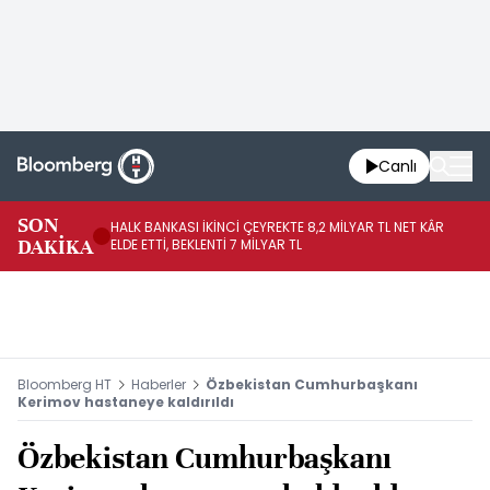
Canlı
SON
HALK BANKASI İKİNCİ ÇEYREKTE 8,2 MİLYAR TL NET KÂR
İŞ
DAKİKA
ELDE ETTİ, BEKLENTİ 7 MİLYAR TL
MÜ
Bloomberg HT
Haberler
Özbekistan Cumhurbaşkanı
Kerimov hastaneye kaldırıldı
Özbekistan Cumhurbaşkanı