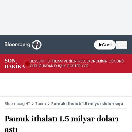
Canlı
AB
SON
BESSENT: İSTİHDAM VERİLERİ REEL EKONOMİNİN GÜCÜNÜ
Fİ
DAKİKA
OLDUĞUNDAN DÜŞÜK GÖSTERİYOR
UY
Bloomberg HT
Tarım
Pamuk ithalatı 1.5 milyar doları aştı
Pamuk ithalatı 1.5 milyar doları
aştı