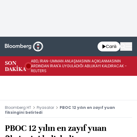
Canlı
ABD, İRAN-UMMAN ANLAŞMASININ AÇIKLANMASININ
AB
SON
ARDINDAN İRAN'A UYGULADIĞI ABLUKAYI KALDIRACAK -
GE
DAKİKA
REUTERS
UY
Bloomberg HT
Piyasalar
PBOC 12 yılın en zayıf yuan
fiksingini belirledi
PBOC 12 yılın en zayıf yuan