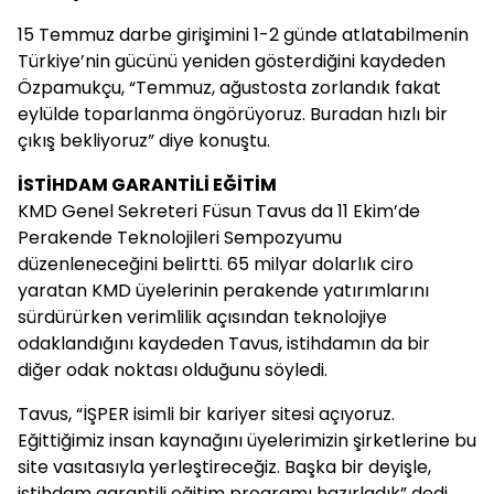
15 Temmuz darbe girişimini 1-2 günde atlatabilmenin
Türkiye’nin gücünü yeniden gösterdiğini kaydeden
Özpamukçu, “Temmuz, ağustosta zorlandık fakat
eylülde toparlanma öngörüyoruz. Buradan hızlı bir
çıkış bekliyoruz” diye konuştu.
İSTİHDAM GARANTİLİ EĞİTİM
KMD Genel Sekreteri Füsun Tavus da 11 Ekim’de
Perakende Teknolojileri Sempozyumu
düzenleneceğini belirtti. 65 milyar dolarlık ciro
yaratan KMD üyelerinin perakende yatırımlarını
sürdürürken verimlilik açısından teknolojiye
odaklandığını kaydeden Tavus, istihdamın da bir
diğer odak noktası olduğunu söyledi.
Tavus, “İŞPER isimli bir kariyer sitesi açıyoruz.
Eğittiğimiz insan kaynağını üyelerimizin şirketlerine bu
site vasıtasıyla yerleştireceğiz. Başka bir deyişle,
istihdam garantili eğitim programı hazırladık” dedi.