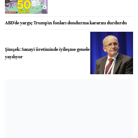
ABD'de yargıç Trump'ın fonları dondurma kararını durdurdu
Şimşek: Sanayi üretiminde iyileşme genele
yayılıyor