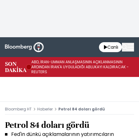
Canlı
ABD, İRAN-UMMAN ANLAŞMASININ AÇIKLANMASININ
AB
SON
ARDINDAN İRAN'A UYGULADIĞI ABLUKAYI KALDIRACAK -
GE
DAKİKA
REUTERS
UY
Bloomberg HT
Haberler
Petrol 84 doları gördü
Petrol 84 doları gördü
Fed'in dünkü açıklamalarının yatırımcıların