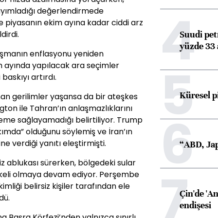
4
 yayımladığı değerlendirmede
e piyasanın ekim ayına kadar ciddi arz
Suudi petr
irdi.
yüzde 33 
atışmanın enflasyonu yeniden
5
m ayında yapılacak ara seçimler
baskıyı artırdı.
Küresel p
n gerilimler yaşansa da bir ateşkes
ton ile Tahran’ın anlaşmazlıklarını
6
me sağlayamadığı belirtiliyor. Trump
ımda” olduğunu söylemiş ve İran’ın
e verdiği yanıtı eleştirmişti.
“ABD, Jap
iz ablukası sürerken, bölgedeki sular
7
likeli olmaya devam ediyor. Perşembe
imliği belirsiz kişiler tarafından ele
Çin'de 'An
dü.
endişesi
Basra Körfezi’nden yalnızca sınırlı