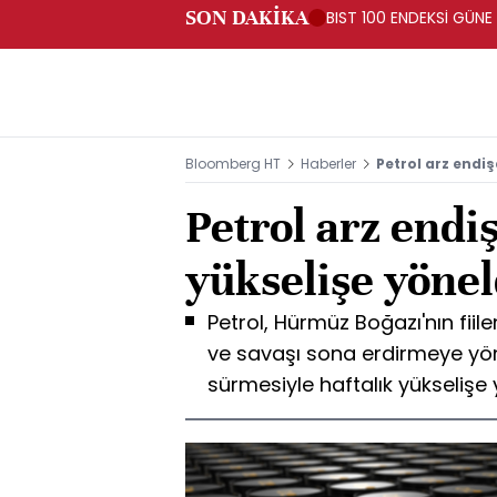
SON DAKİKA
BIST 100 ENDEKSİ GÜNE
Bloomberg HT
Haberler
Petrol arz endiş
Petrol arz endiş
yükselişe yönel
Petrol, Hürmüz Boğazı'nın fi
ve savaşı sona erdirmeye yöneli
sürmesiyle haftalık yükselişe 