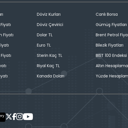
rı
Döviz Kurları
Canlı Borsa
Fiyatı
Döviz Çevirici
Gümüş Fiyatları
n Fiyatı
Dolar TL
Brent Petrol Fiya
iyatı
Euro TL
Bilezik Fiyatları
 Fiyatı
Sterin Kaç TL
BIST 100 Endeksi
yatı
Riyal Kaç TL
Altın Hesaplama
iyatı
Kanada Doları
Yüzde Hesapla