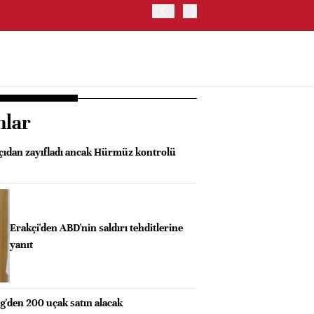
JAPONYA BORSASI'NDA TO
nlar
açıdan zayıfladı ancak Hürmüz kontrolü
Erakçi'den ABD'nin saldırı tehditlerine
yanıt
g'den 200 uçak satın alacak