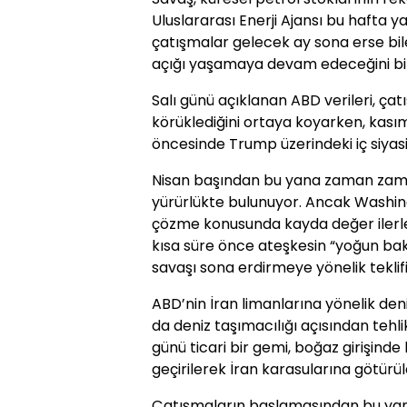
Uluslararası Enerji Ajansı bu hafta
çatışmalar gelecek ay sona erse bil
açığı yaşamaya devam edeceğini bild
Salı günü açıklanan ABD verileri, ç
körüklediğini ortaya koyarken, kası
öncesinde Trump üzerindeki iç siyasi 
Nisan başından bu yana zaman zama
yürürlükte bulunuyor. Ancak Washing
çözme konusunda kayda değer ilerle
kısa süre önce ateşkesin “yoğun bak
savaşı sona erdirmeye yönelik teklifin
ABD’nin İran limanlarına yönelik den
da deniz taşımacılığı açısından teh
günü ticari bir gemi, boğaz girişinde k
geçirilerek İran karasularına götürül
Çatışmaların başlamasından bu yana 