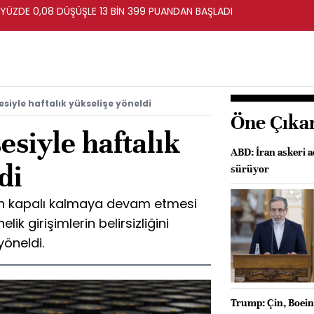
 YÜZDE 0,08 DÜŞÜŞLE 13 BİN 399 PUANDAN BAŞLADI
esiyle haftalık yükselişe yöneldi
Öne Çıka
esiyle haftalık
ABD: İran askeri 
di
sürüyor
ilen kapalı kalmaya devam etmesi
k girişimlerin belirsizliğini
yöneldi.
Trump: Çin, Boein