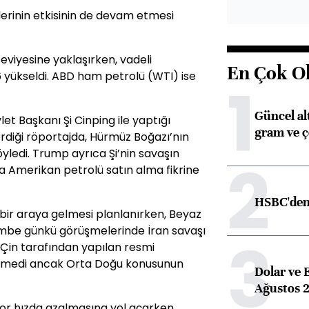
ilerinin etkisinin de devam etmesi
seviyesine yaklaşırken, vadeli
En Çok O
6 yükseldi. ABD ham petrolü (WTI) ise
1
Güncel alt
t Başkanı Şi Cinping ile yaptığı
gram ve ç
diği röportajda, Hürmüz Boğazı’nın
yledi. Trump ayrıca Şi’nin savaşın
2
la Amerikan petrolü satın alma fikrine
HSBC'den 
bir araya gelmesi planlanırken, Beyaz
rşembe günkü görüşmelerinde İran savaşı
3
i. Çin tarafından yapılan resmi
rilmedi ancak Orta Doğu konusunun
Dolar ve 
Ağustos 2
kor hızda azalmasına yol açarken,