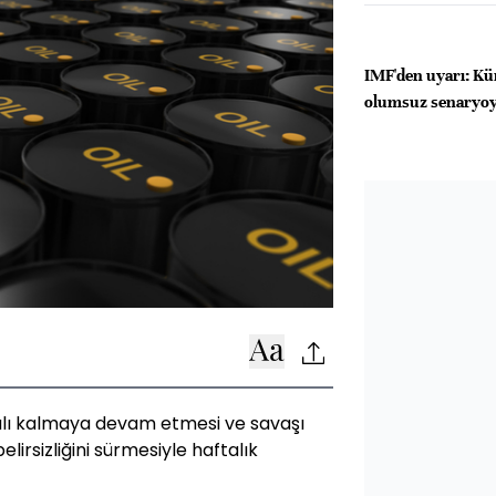
IMF'den uyarı: Kü
olumsuz senaryoya
palı kalmaya devam etmesi ve savaşı
lirsizliğini sürmesiyle haftalık