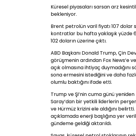
Küresel piyasaları sarsan arz kesint
bekleniyor.
Brent petrolün varil fiyatı 107 dolar 
kontratlar bu hafta yaklaşık yüzde 
102 doların üzerine çıktı.
ABD Başkanı Donald Trump, Çin Devle
görüşmenin ardından Fox News’e ver
açık olmasına ihtiyaç duymadığını sö
sona ermesini istediğini ve daha faz
olumlu baktığını ifade etti.
Trump ve Şi’nin cuma günü yeniden 
Saray’dan bir yetkili liderlerin pe
ve Hürmüz krizini ele aldığını belirtt
açıklamada enerji başlığına yer ve
gündeme geldiği aktarıldı.
Savaş, küresel petrol stoklarının re