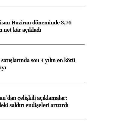
isan-Haziran döneminde 3,76
n net kâr açıkladı
satışlarında son 4 yılın en kötü
ayı
Almanya, Commerzbank
Ba
konusunda Unicredit ile
me
görüşmelere hazırlanıyor
an’dan çelişkili açıklamalar:
i saldırı endişeleri arttırdı
ngıçları