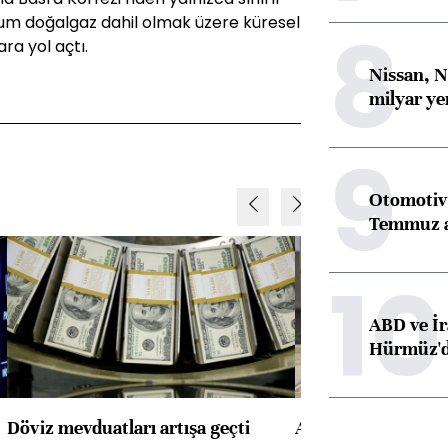
8
urum doğalgaz dahil olmak üzere küresel
ra yol açtı.
Nissan, N
milyar ye
9
Otomotiv 
Temmuz 
10
ABD ve İr
Hürmüz'dek
Döviz mevduatları artışa geçti
ABD'de konut başla