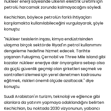
nükleer enerji sayesinde ülkenin elektrik üretimi için
petrolü harcamak zorunda kalmayacağını söyledi.
Kechichian, böylece petrolün farklı ihtiyaçları
karşılamakta kullanılabileceğini vurgulayarak, şöyle
konuştu:
"Nükleer tesislerin inşası, kimya endüstrisinden
ulaşıma birçok sektörde Riyad'ın petrol kullanımını
dengeleme hedefine hizmet edecek. Tarihte
yaşanan Fukuşima, Çernobil ve Three Mile Island gibi
kazalar nükleer enerjiye dair önyargılara sebep olsa
da güçlü güvenlik geçmişi olan şirketleri seçmek ve
santralleri izlemesi için yerel denetmen kadrosunu
eğitmek, riskleri önemli ölçüde azaltacak." diye
konuştu.
Suudi Arabistan'ın turizm, teknoloji ve eğlence gibi
alanlara da yatırım yapmaya odaklandığını belirten
Kechichian, bu noktada 2030 vizyonunun, yabancı