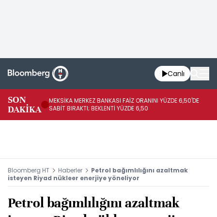
Canlı
SON
MEKSİKA MERKEZ BANKASI FAİZ ORANINI YÜZDE 6,50'DE
OY
DAKİKA
SABİT BIRAKTI; BEKLENTİ YÜZDE 6,50
AÇ
Bloomberg HT
Haberler
Petrol bağımlılığını azaltmak
isteyen Riyad nükleer enerjiye yöneliyor
Petrol bağımlılığını azaltmak