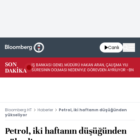
Canlı
SON
İŞ BANKASI GENEL MÜDÜRÜ HAKAN ARAN, ÇALIŞMA YILI
İŞ
DAKİKA
SÜRESİNİN DOLMASI NEDENİYLE GÖREVDEN AYRILIYOR -BN
AT
Bloomberg HT
Haberler
Petrol, iki haftanın düşüğünden
yükseliyor
Petrol, iki haftanın düşüğünden